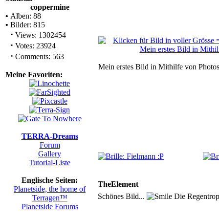
coppermine
•
Alben: 88
•
Bilder: 815
·
Views: 1302454
·
Votes: 23924
·
Comments: 563
Mein erstes Bild in Mithilfe von Photos
Meine Favoriten:
TERRA-Dreams
Forum
Gallery
Tutorial-Liste
Englische Seiten:
TheElement
Planetside, the home of
Schönes Bild...
Die Regentropfe
Terragen™
Planetside Forums