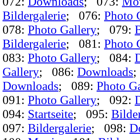
072:
Downloads
; 073:
Mo
Bildergalerie
; 076:
Photo 
078:
Photo Gallery
; 079:
B
Bildergalerie
; 081:
Photo 
083:
Photo Gallery
; 084:
Gallery
; 086:
Downloads
;
Downloads
; 089:
Photo Ga
091:
Photo Gallery
; 092:
094:
Startseite
; 095:
Bilde
097:
Bildergalerie
; 098:
D