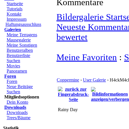
Kommentare
Startseite
Tutorials
Kontakt
Bildergalerie Starts
Impressum
Haftungsausschluss
Neueste Kommenta
Galerien
Meine Terragens
bewertet
Mausegalerie
Meine Sonstigen
Benutzeralben
Meine Favoriten
:
S
Benutzerliste
Suchen
Movies
Panoramen
Foren
Coppermine
›
User Galerie
› H4ckM4ck
Foren
Neue Beiträge
Suchen
Mitgliedsoptionen
Dein Konto
Downloads
Rainy Day
Downloads
Trees/Bäume
Statistik