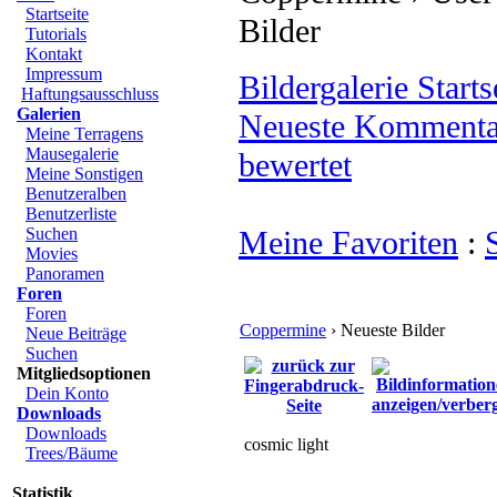
Startseite
Bilder
Tutorials
Kontakt
Impressum
Bildergalerie Starts
Haftungsausschluss
Galerien
Neueste Kommenta
Meine Terragens
Mausegalerie
bewertet
Meine Sonstigen
Benutzeralben
Benutzerliste
Suchen
Meine Favoriten
:
Movies
Panoramen
Foren
Foren
Coppermine
› Neueste Bilder
Neue Beiträge
Suchen
Mitgliedsoptionen
Dein Konto
Downloads
Downloads
cosmic light
Trees/Bäume
Statistik