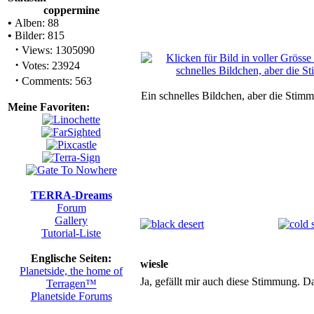
coppermine
•
Alben: 88
•
Bilder: 815
·
Views: 1305090
·
Votes: 23924
·
Comments: 563
Ein schnelles Bildchen, aber die Stimm
Meine Favoriten:
TERRA-Dreams
Forum
Gallery
Tutorial-Liste
Englische Seiten:
wiesle
Planetside, the home of
Ja, gefällt mir auch diese Stimmung. D
Terragen™
Planetside Forums