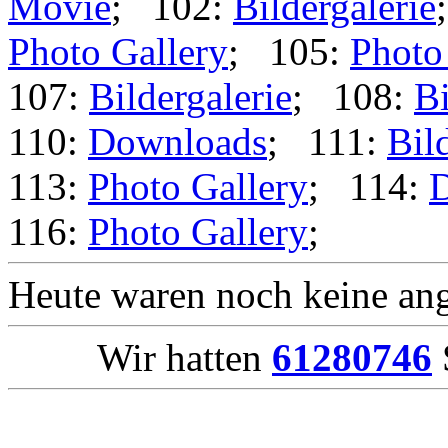
Movie
; 102:
Bildergalerie
Photo Gallery
; 105:
Photo
107:
Bildergalerie
; 108:
Bi
110:
Downloads
; 111:
Bil
113:
Photo Gallery
; 114:
116:
Photo Gallery
;
Heute waren noch keine ang
Wir hatten
61280746