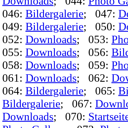
Downloads
; 044:
Photo Ga
046:
Bildergalerie
; 047:
D
049:
Bildergalerie
; 050:
D
052:
Downloads
; 053:
Pho
055:
Downloads
; 056:
Bil
058:
Downloads
; 059:
Pho
061:
Downloads
; 062:
Do
064:
Bildergalerie
; 065:
Bi
Bildergalerie
; 067:
Downl
Downloads
; 070:
Startseit