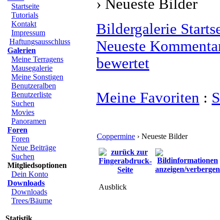
› Neueste Bilder
Startseite
Tutorials
Kontakt
Bildergalerie Starts
Impressum
Haftungsausschluss
Neueste Kommenta
Galerien
Meine Terragens
bewertet
Mausegalerie
Meine Sonstigen
Benutzeralben
Meine Favoriten
:
S
Benutzerliste
Suchen
Movies
Panoramen
Foren
Coppermine
› Neueste Bilder
Foren
Neue Beiträge
Suchen
Mitgliedsoptionen
Dein Konto
Downloads
Ausblick
Downloads
Trees/Bäume
Statistik