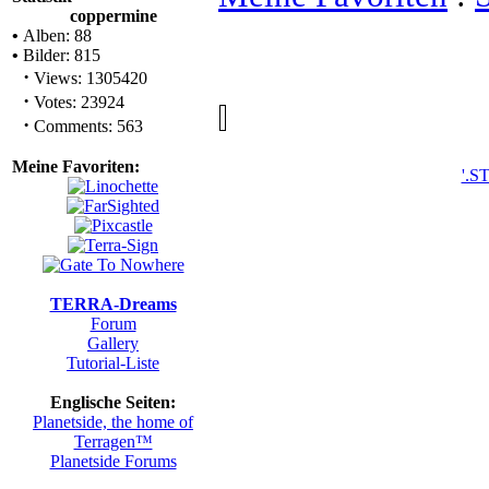
Meine Favoriten
:
S
Statistik
coppermine
•
Alben: 88
•
Bilder: 815
·
Views: 1305420
·
Votes: 23924
·
Comments: 563
Meine Favoriten:
'.ST
TERRA-Dreams
Forum
Gallery
Tutorial-Liste
Englische Seiten:
Planetside, the home of
Terragen™
Planetside Forums