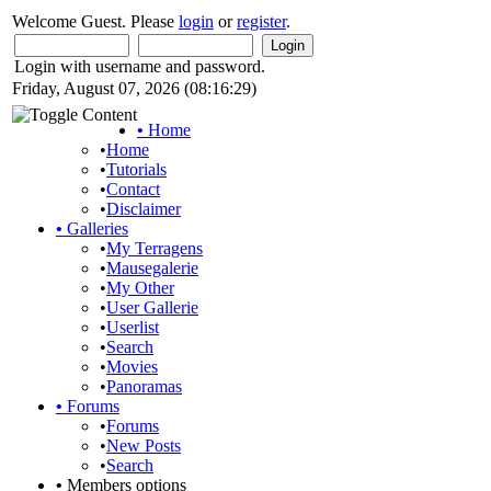
Welcome Guest. Please
login
or
register
.
Login with username and password.
Friday, August 07, 2026 (08:16:29)
•
Home
•
Home
•
Tutorials
•
Contact
•
Disclaimer
•
Galleries
•
My Terragens
•
Mausegalerie
•
My Other
•
User Gallerie
•
Userlist
•
Search
•
Movies
•
Panoramas
•
Forums
•
Forums
•
New Posts
•
Search
•
Members options