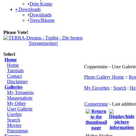
•
Dein Konto
•
Downloads
•
Downloads
•
Trees/Bäume
Please Vote!
Select
Home
Home
Coppermine › User Galerie 
Tutorials
Contact
Photo Gallery Home
::
Reg
Disclaimer
Galleries
My Favorites
:
Search
:
He
My Terragens
Mausegalerie
My Other
Coppermine
› Last additio
User Gallerie
Userlist
Search
Movies
Panoramas
Helter-Skelter