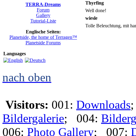
Thyrfing
TERRA-Dreams
Forum
Well done!
Gallery
wiesle
Tutorial-Liste
Tolle Beleuchtung, mit h
Englische Seiten:
Planetside, the home of Terragen™
Planetside Forums
Languages
nach oben
Visitors:
001:
Downloads
Bildergalerie
; 004:
Bilderg
006:
Photo Gallery
; 007: