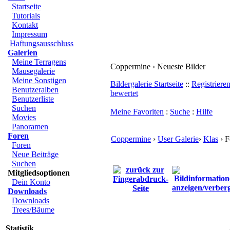
Startseite
Tutorials
Kontakt
Impressum
Haftungsausschluss
Galerien
Meine Terragens
Coppermine › Neueste Bilder
Mausegalerie
Meine Sonstigen
Bildergalerie Startseite
::
Registriere
Benutzeralben
bewertet
Benutzerliste
Suchen
Meine Favoriten
:
Suche
:
Hilfe
Movies
Panoramen
Foren
Coppermine
›
User Galerie
›
Klas
› F
Foren
Neue Beiträge
Suchen
Mitgliedsoptionen
Dein Konto
Downloads
Downloads
Trees/Bäume
Statistik