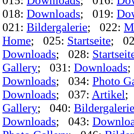
015:
Downloads
; 016:
Do
018:
Downloads
; 019:
Do
021:
Bildergalerie
; 022:
M
Home
; 025:
Startseite
; 0
Downloads
; 028:
Startseit
Gallery
; 031:
Downloads
;
Downloads
; 034:
Photo Ga
Downloads
; 037:
Artikel
;
Gallery
; 040:
Bildergaleri
Downloads
; 043:
Downlo