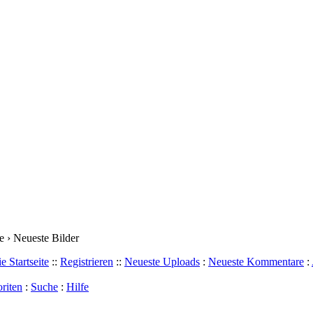
 › Neueste Bilder
e Startseite
::
Registrieren
::
Neueste Uploads
:
Neueste Kommentare
:
riten
:
Suche
:
Hilfe