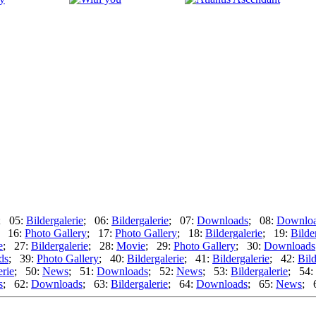
; 05:
Bildergalerie
; 06:
Bildergalerie
; 07:
Downloads
; 08:
Downlo
; 16:
Photo Gallery
; 17:
Photo Gallery
; 18:
Bildergalerie
; 19:
Bilde
e
; 27:
Bildergalerie
; 28:
Movie
; 29:
Photo Gallery
; 30:
Downloads
ds
; 39:
Photo Gallery
; 40:
Bildergalerie
; 41:
Bildergalerie
; 42:
Bild
erie
; 50:
News
; 51:
Downloads
; 52:
News
; 53:
Bildergalerie
; 54:
s
; 62:
Downloads
; 63:
Bildergalerie
; 64:
Downloads
; 65:
News
; 