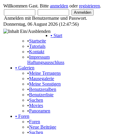
Willkommen Gast. Bitte
anmelden
oder
registrieren
.
Anmelden mit Benutzername und Passwort.
Donnerstag, 06 August 2026 (12:47:56)
•
Start
•
Startseite
•
Tutorials
•
Kontakt
•
Impressum
Haftungsausschluss
•
Galerien
•
Meine Terragens
•
Mausegalerie
•
Meine Sonstigen
•
Benutzeralben
•
Benutzerliste
•
Suchen
•
Movies
•
Panoramen
•
Foren
•
Foren
•
Neue Beiträge
•
Suchen