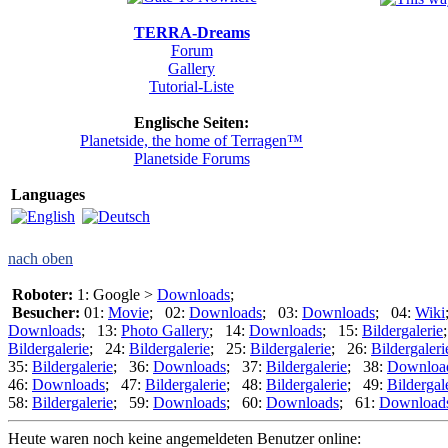
TERRA-Dreams
Forum
Gallery
Tutorial-Liste
Englische Seiten:
Planetside, the home of Terragen™
Planetside Forums
Languages
nach oben
Roboter:
1: Google >
Downloads
;
Besucher:
01:
Movie
; 02:
Downloads
; 03:
Downloads
; 04:
Wiki
Downloads
; 13:
Photo Gallery
; 14:
Downloads
; 15:
Bildergalerie
Bildergalerie
; 24:
Bildergalerie
; 25:
Bildergalerie
; 26:
Bildergaleri
35:
Bildergalerie
; 36:
Downloads
; 37:
Bildergalerie
; 38:
Downloa
46:
Downloads
; 47:
Bildergalerie
; 48:
Bildergalerie
; 49:
Bildergal
58:
Bildergalerie
; 59:
Downloads
; 60:
Downloads
; 61:
Download
Heute waren noch keine angemeldeten Benutzer online: