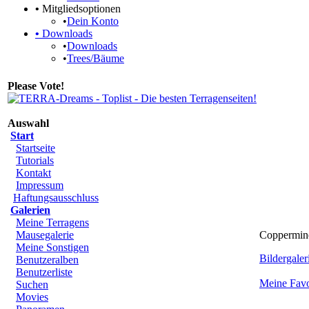
•
Mitgliedsoptionen
•
Dein Konto
•
Downloads
•
Downloads
•
Trees/Bäume
Please Vote!
Auswahl
Start
Startseite
Tutorials
Kontakt
Impressum
Haftungsausschluss
Galerien
Meine Terragens
Mausegalerie
Coppermine
Meine Sonstigen
Bildergaleri
Benutzeralben
Benutzerliste
Meine Favo
Suchen
Movies