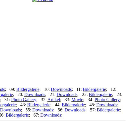
ads
; 09:
Bildergalerie
; 10:
Downloads
; 11:
Bildergalerie
; 12:
rgalerie
; 20:
Downloads
; 21:
Downloads
; 22:
Bildergalerie
; 23:
; 31:
Photo Gallery
; 32:
Artikel
; 33:
Movie
; 34:
Photo Gallery
;
ergalerie
; 43:
Bildergalerie
; 44:
Bildergalerie
; 45:
Downloads
;
Downloads
; 55:
Downloads
; 56:
Downloads
; 57:
Bildergalerie
;
66:
Bildergalerie
; 67:
Downloads
;