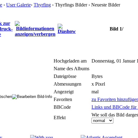
e
›
User Galerie
›
Thyrfing
› Thyrfings Bilder › Neueste Bilder
Bild 1/
Hochgeladen am
Donnerstag, 01 Januar 
Name des Albums
Dateigrösse
Bytes
Abmessungen
x Pixel
Angezeigt
mal
Favoriten
zu Favoriten hinzufüge
BBCode
Links und BBCode für F
Wie soll das Bild darges
Effekt