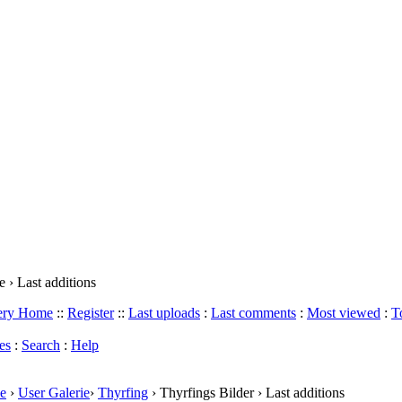
 › Last additions
lery Home
::
Register
::
Last uploads
:
Last comments
:
Most viewed
:
T
es
:
Search
:
Help
e
›
User Galerie
›
Thyrfing
› Thyrfings Bilder › Last additions