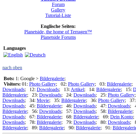
Forum
Gallery
Tutorial-Liste
Englische Seiten:
Planetside, the home of Terragen™
Planetside Forums
Languages
nach oben
Bots:
1: Google >
Bildergalerie
;
Visitors:
01:
Photo Gallery
; 02:
Photo Gallery
; 03:
Bildergalerie
;
Downloads
; 12:
Downloads
; 13:
Artikel
; 14:
Bildergalerie
; 15:
D
Bildergalerie
; 23:
Downloads
; 24:
Downloads
; 25:
Photo Gallery
Downloads
; 34:
Movie
; 35:
Bildergalerie
; 36:
Photo Gallery
; 37
Downloads
; 45:
Bildergalerie
; 46:
Downloads
; 47:
Downloads
; 
Bildergalerie
; 56:
Downloads
; 57:
Downloads
; 58:
Bildergalerie
;
Downloads
; 67:
Bildergalerie
; 68:
Bildergalerie
; 69:
Dein Konto
;
Downloads
; 78:
Bildergalerie
; 79:
Downloads
; 80:
Downloads
; 
Bildergalerie
; 89:
Bildergalerie
; 90:
Bildergalerie
; 91:
Bildergaleri