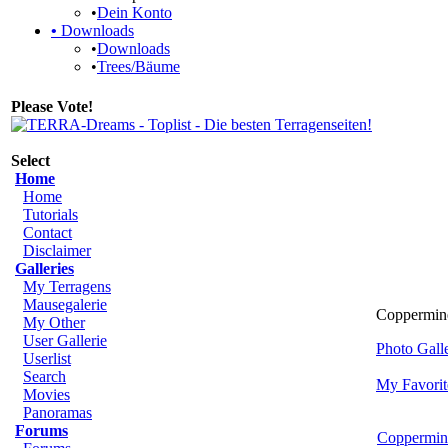
•
Dein Konto
•
Downloads
•
Downloads
•
Trees/Bäume
Please Vote!
Select
Home
Home
Tutorials
Contact
Disclaimer
Galleries
My Terragens
Mausegalerie
Coppermine
My Other
User Gallerie
Photo Gal
Userlist
Search
My Favorit
Movies
Panoramas
Forums
Coppermin