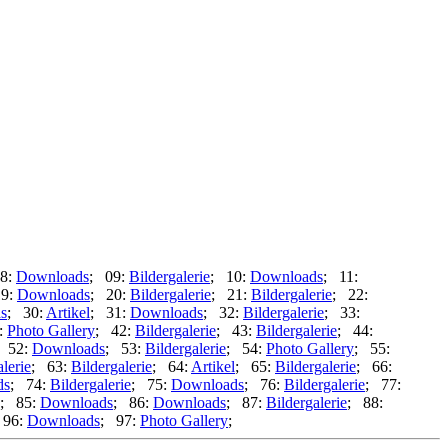
8:
Downloads
; 09:
Bildergalerie
; 10:
Downloads
; 11:
19:
Downloads
; 20:
Bildergalerie
; 21:
Bildergalerie
; 22:
s
; 30:
Artikel
; 31:
Downloads
; 32:
Bildergalerie
; 33:
:
Photo Gallery
; 42:
Bildergalerie
; 43:
Bildergalerie
; 44:
 52:
Downloads
; 53:
Bildergalerie
; 54:
Photo Gallery
; 55:
lerie
; 63:
Bildergalerie
; 64:
Artikel
; 65:
Bildergalerie
; 66:
ds
; 74:
Bildergalerie
; 75:
Downloads
; 76:
Bildergalerie
; 77:
; 85:
Downloads
; 86:
Downloads
; 87:
Bildergalerie
; 88:
 96:
Downloads
; 97:
Photo Gallery
;