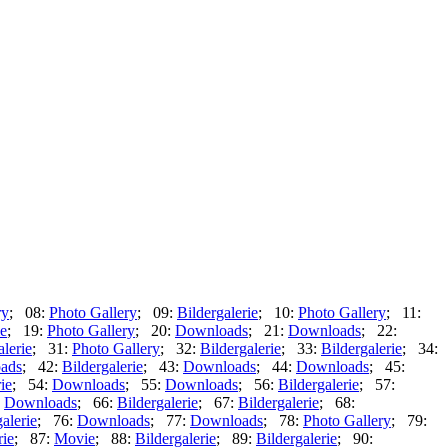
ry
; 08:
Photo Gallery
; 09:
Bildergalerie
; 10:
Photo Gallery
; 11:
ie
; 19:
Photo Gallery
; 20:
Downloads
; 21:
Downloads
; 22:
alerie
; 31:
Photo Gallery
; 32:
Bildergalerie
; 33:
Bildergalerie
; 34:
ads
; 42:
Bildergalerie
; 43:
Downloads
; 44:
Downloads
; 45:
ie
; 54:
Downloads
; 55:
Downloads
; 56:
Bildergalerie
; 57:
:
Downloads
; 66:
Bildergalerie
; 67:
Bildergalerie
; 68:
alerie
; 76:
Downloads
; 77:
Downloads
; 78:
Photo Gallery
; 79:
rie
; 87:
Movie
; 88:
Bildergalerie
; 89:
Bildergalerie
; 90: