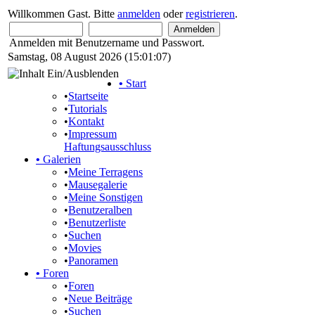
Willkommen Gast. Bitte
anmelden
oder
registrieren
.
Anmelden mit Benutzername und Passwort.
Samstag, 08 August 2026 (15:01:07)
•
Start
•
Startseite
•
Tutorials
•
Kontakt
•
Impressum
Haftungsausschluss
•
Galerien
•
Meine Terragens
•
Mausegalerie
•
Meine Sonstigen
•
Benutzeralben
•
Benutzerliste
•
Suchen
•
Movies
•
Panoramen
•
Foren
•
Foren
•
Neue Beiträge
•
Suchen