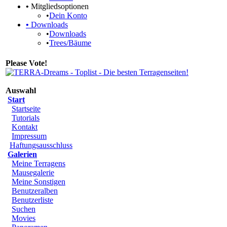
•
Mitgliedsoptionen
•
Dein Konto
•
Downloads
•
Downloads
•
Trees/Bäume
Please Vote!
Auswahl
Start
Startseite
Tutorials
Kontakt
Impressum
Haftungsausschluss
Galerien
Meine Terragens
Mausegalerie
Meine Sonstigen
Benutzeralben
Benutzerliste
Suchen
Movies