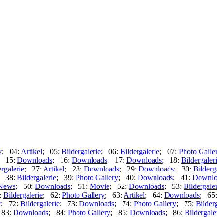
y
; 04:
Artikel
; 05:
Bildergalerie
; 06:
Bildergalerie
; 07:
Photo Galle
; 15:
Downloads
; 16:
Downloads
; 17:
Downloads
; 18:
Bildergaler
ergalerie
; 27:
Artikel
; 28:
Downloads
; 29:
Downloads
; 30:
Bilderg
; 38:
Bildergalerie
; 39:
Photo Gallery
; 40:
Downloads
; 41:
Downlo
News
; 50:
Downloads
; 51:
Movie
; 52:
Downloads
; 53:
Bildergaler
:
Bildergalerie
; 62:
Photo Gallery
; 63:
Artikel
; 64:
Downloads
; 65
y
; 72:
Bildergalerie
; 73:
Downloads
; 74:
Photo Gallery
; 75:
Bilderg
 83:
Downloads
; 84:
Photo Gallery
; 85:
Downloads
; 86:
Bildergale