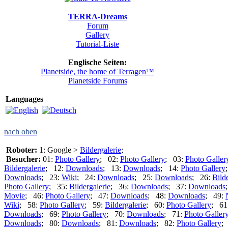
TERRA-Dreams
Forum
Gallery
Tutorial-Liste
Englische Seiten:
Planetside, the home of Terragen™
Planetside Forums
Languages
nach oben
Roboter:
1: Google >
Bildergalerie
;
Besucher:
01:
Photo Gallery
; 02:
Photo Gallery
; 03:
Photo Galler
Bildergalerie
; 12:
Downloads
; 13:
Downloads
; 14:
Photo Gallery
Downloads
; 23:
Wiki
; 24:
Downloads
; 25:
Downloads
; 26:
Bild
Photo Gallery
; 35:
Bildergalerie
; 36:
Downloads
; 37:
Downloads
Movie
; 46:
Photo Gallery
; 47:
Downloads
; 48:
Downloads
; 49:
Wiki
; 58:
Photo Gallery
; 59:
Bildergalerie
; 60:
Photo Gallery
; 61
Downloads
; 69:
Photo Gallery
; 70:
Downloads
; 71:
Photo Galler
Downloads
; 80:
Downloads
; 81:
Downloads
; 82:
Photo Gallery
;