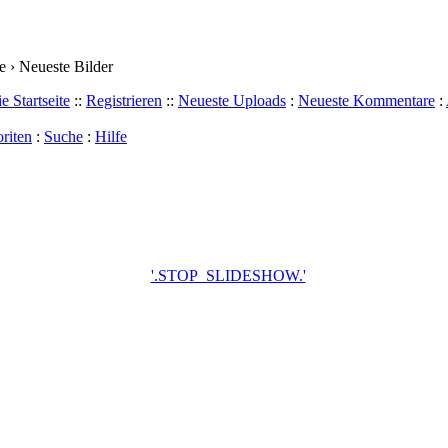
 › Neueste Bilder
e Startseite
::
Registrieren
::
Neueste Uploads
:
Neueste Kommentare
:
riten
:
Suche
:
Hilfe
'.STOP_SLIDESHOW.'