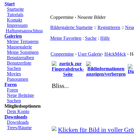
Start
Startseite
Tutorials
Coppermine › Neueste Bilder
Kontakt
Impressum
Bildergalerie Startseite
::
Registrieren
::
Neue
Haftungsausschluss
Galerien
Meine Favoriten
:
Suche
:
Hilfe
Meine Terragens
Mausegalerie
Meine Sonstigen
Coppermine
›
User Galerie
›
H4ckM4ck
› H
Benutzeralben
Benutzerliste
Suchen
Movies
Panoramen
Foren
Bliss...
Foren
Neue Beiträge
Suchen
Mitgliedsoptionen
Dein Konto
Downloads
Downloads
Trees/Bäume