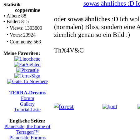
Statistik
coppermine
•
Alben: 88
oder sowas ähnliches :D Ich wol
•
Bilder: 815
(normalen) Bliss, sondern eine
·
Views: 1303600
ziemlich genau so ein Bild :)
·
Votes: 23924
·
Comments: 563
ThX4V&C
Meine Favoriten:
TERRA-Dreams
Forum
Gallery
Tutorial-Liste
Englische Seiten:
Planetside, the home of
Terragen™
Planetside Forums