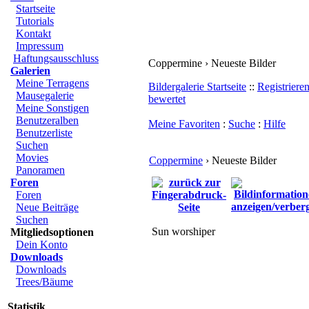
Startseite
Tutorials
Kontakt
Impressum
Haftungsausschluss
Coppermine › Neueste Bilder
Galerien
Meine Terragens
Bildergalerie Startseite
::
Registriere
Mausegalerie
bewertet
Meine Sonstigen
Benutzeralben
Meine Favoriten
:
Suche
:
Hilfe
Benutzerliste
Suchen
Movies
Coppermine
› Neueste Bilder
Panoramen
Foren
Foren
Neue Beiträge
Suchen
Sun worshiper
Mitgliedsoptionen
Dein Konto
Downloads
Downloads
Trees/Bäume
Statistik