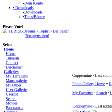
•
Dein Konto
•
Downloads
•
Downloads
•
Trees/Bäume
Please Vote!
Select
Home
Home
Tutorials
Contact
Disclaimer
Galleries
Coppermine › Last addit
My Terragens
Mausegalerie
Photo Gallery Home
::
R
My Other
User Gallerie
My Favorites
:
Search
:
H
Userlist
Search
Movies
Coppermine
› Last addit
Panoramas