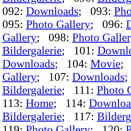
092:
Downloads
; 093:
Pho
095:
Photo Gallery
; 096:
Gallery
; 098:
Photo Galle
Bildergalerie
; 101:
Downl
Downloads
; 104:
Movie
;
Gallery
; 107:
Downloads
;
Bildergalerie
; 111:
Photo 
113:
Home
; 114:
Downloa
Bildergalerie
; 117:
Bilderg
119:
Photo Gallery
; 120:
P