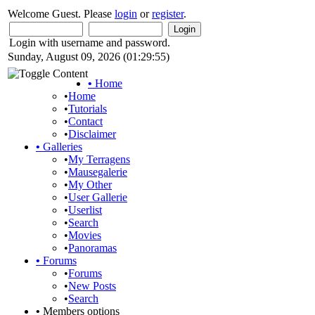
Welcome Guest. Please
login
or
register
.
Login with username and password.
Sunday, August 09, 2026 (01:29:55)
•
Home
•
Home
•
Tutorials
•
Contact
•
Disclaimer
•
Galleries
•
My Terragens
•
Mausegalerie
•
My Other
•
User Gallerie
•
Userlist
•
Search
•
Movies
•
Panoramas
•
Forums
•
Forums
•
New Posts
•
Search
•
Members options