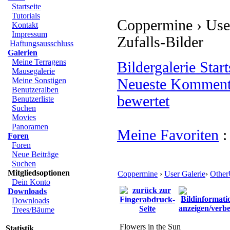
Startseite
Tutorials
Coppermine › User
Kontakt
Impressum
Zufalls-Bilder
Haftungsausschluss
Galerien
Meine Terragens
Bildergalerie Start
Mausegalerie
Meine Sonstigen
Neueste Komment
Benutzeralben
bewertet
Benutzerliste
Suchen
Movies
Panoramen
Meine Favoriten
Foren
Foren
Neue Beiträge
Suchen
Mitgliedsoptionen
Coppermine
›
User Galerie
›
Other
Dein Konto
Downloads
Downloads
Trees/Bäume
Flowers in the Sun
Statistik