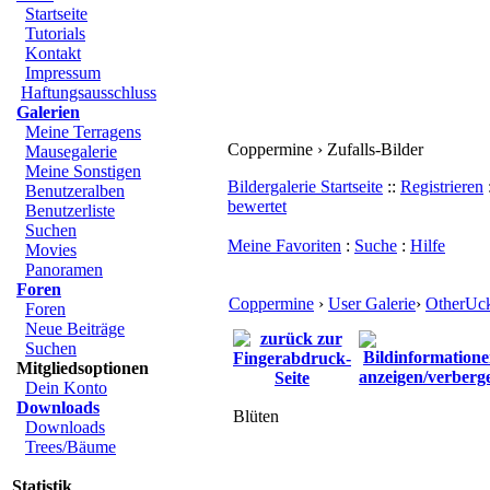
Startseite
Tutorials
Kontakt
Impressum
Haftungsausschluss
Galerien
Meine Terragens
Coppermine › Zufalls-Bilder
Mausegalerie
Meine Sonstigen
Bildergalerie Startseite
::
Registrieren
Benutzeralben
bewertet
Benutzerliste
Suchen
Meine Favoriten
:
Suche
:
Hilfe
Movies
Panoramen
Foren
Coppermine
›
User Galerie
›
OtherUc
Foren
Neue Beiträge
Suchen
Mitgliedsoptionen
Dein Konto
Downloads
Blüten
Downloads
Trees/Bäume
Statistik