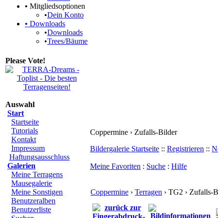
•
Mitgliedsoptionen
•
Dein Konto
•
Downloads
•
Downloads
•
Trees/Bäume
Please Vote!
Auswahl
Start
Startseite
Tutorials
Coppermine › Zufalls-Bilder
Kontakt
Impressum
Bildergalerie Startseite
::
Registrieren
::
N
Haftungsausschluss
Galerien
Meine Favoriten
:
Suche
:
Hilfe
Meine Terragens
Mausegalerie
Meine Sonstigen
Coppermine
›
Terragen
› TG2 › Zufalls-B
Benutzeralben
Benutzerliste