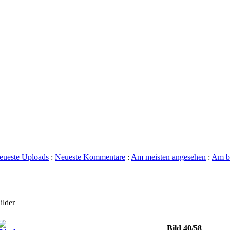
eueste Uploads
:
Neueste Kommentare
:
Am meisten angesehen
:
Am be
ilder
Bild 40/58