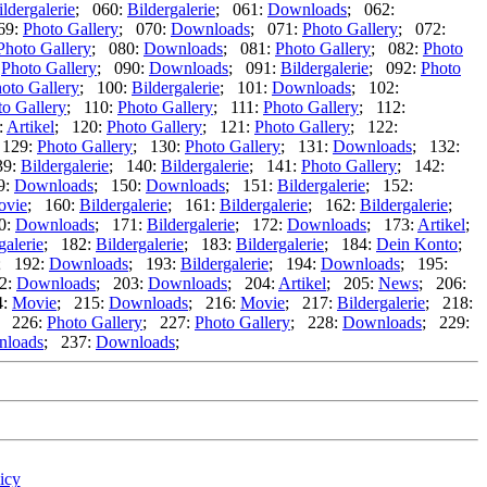
ildergalerie
; 060:
Bildergalerie
; 061:
Downloads
; 062:
69:
Photo Gallery
; 070:
Downloads
; 071:
Photo Gallery
; 072:
Photo Gallery
; 080:
Downloads
; 081:
Photo Gallery
; 082:
Photo
:
Photo Gallery
; 090:
Downloads
; 091:
Bildergalerie
; 092:
Photo
oto Gallery
; 100:
Bildergalerie
; 101:
Downloads
; 102:
to Gallery
; 110:
Photo Gallery
; 111:
Photo Gallery
; 112:
:
Artikel
; 120:
Photo Gallery
; 121:
Photo Gallery
; 122:
 129:
Photo Gallery
; 130:
Photo Gallery
; 131:
Downloads
; 132:
39:
Bildergalerie
; 140:
Bildergalerie
; 141:
Photo Gallery
; 142:
9:
Downloads
; 150:
Downloads
; 151:
Bildergalerie
; 152:
ovie
; 160:
Bildergalerie
; 161:
Bildergalerie
; 162:
Bildergalerie
;
0:
Downloads
; 171:
Bildergalerie
; 172:
Downloads
; 173:
Artikel
;
galerie
; 182:
Bildergalerie
; 183:
Bildergalerie
; 184:
Dein Konto
;
; 192:
Downloads
; 193:
Bildergalerie
; 194:
Downloads
; 195:
2:
Downloads
; 203:
Downloads
; 204:
Artikel
; 205:
News
; 206:
4:
Movie
; 215:
Downloads
; 216:
Movie
; 217:
Bildergalerie
; 218:
; 226:
Photo Gallery
; 227:
Photo Gallery
; 228:
Downloads
; 229:
loads
; 237:
Downloads
;
icy