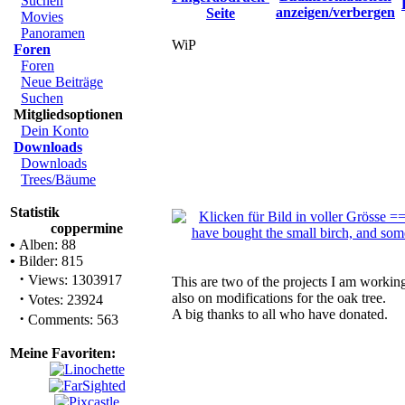
Suchen
Movies
Panoramen
WiP
Foren
Foren
Neue Beiträge
Suchen
Mitgliedsoptionen
Dein Konto
Downloads
Downloads
Trees/Bäume
Statistik
coppermine
•
Alben: 88
•
Bilder: 815
·
Views: 1303917
This are two of the projects I am workin
·
also on modifications for the oak tree.
Votes: 23924
A big thanks to all who have donated.
·
Comments: 563
Meine Favoriten: