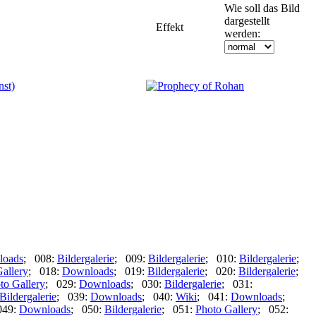
Wie soll das Bild
dargestellt
Effekt
werden:
loads
; 008:
Bildergalerie
; 009:
Bildergalerie
; 010:
Bildergalerie
;
allery
; 018:
Downloads
; 019:
Bildergalerie
; 020:
Bildergalerie
;
to Gallery
; 029:
Downloads
; 030:
Bildergalerie
; 031:
Bildergalerie
; 039:
Downloads
; 040:
Wiki
; 041:
Downloads
;
049:
Downloads
; 050:
Bildergalerie
; 051:
Photo Gallery
; 052: