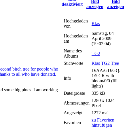
Hochgeladen
Klas
von
Samstag, 04
Hochgeladen
April 2009
am
(19:02:04)
Name des
TG2
Albums
Stichworte
Klas
TG2
Tree
D/AA/GD/GQ:
1/5 CR with
Info
bloom/0/0 (fill
lights)
and some big pines. I am working
Dateigrösse
335 kB
1280 x 1024
Abmessungen
Pixel
Angezeigt
1272 mal
zu Favoriten
Favoriten
hinzufügen