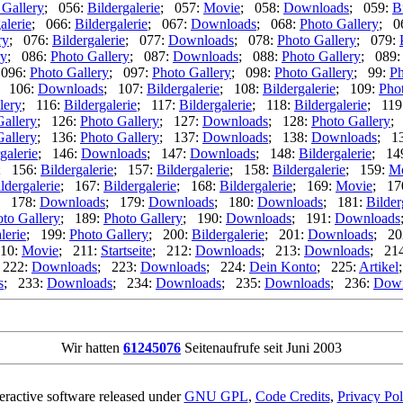
 Gallery
; 056:
Bildergalerie
; 057:
Movie
; 058:
Downloads
; 059:
B
alerie
; 066:
Bildergalerie
; 067:
Downloads
; 068:
Photo Gallery
; 0
ry
; 076:
Bildergalerie
; 077:
Downloads
; 078:
Photo Gallery
; 079:
ry
; 086:
Photo Gallery
; 087:
Downloads
; 088:
Photo Gallery
; 089
 096:
Photo Gallery
; 097:
Photo Gallery
; 098:
Photo Gallery
; 99:
Ph
; 106:
Downloads
; 107:
Bildergalerie
; 108:
Bildergalerie
; 109:
Pho
lery
; 116:
Bildergalerie
; 117:
Bildergalerie
; 118:
Bildergalerie
; 119
Gallery
; 126:
Photo Gallery
; 127:
Downloads
; 128:
Photo Gallery
;
Gallery
; 136:
Photo Gallery
; 137:
Downloads
; 138:
Downloads
; 1
galerie
; 146:
Downloads
; 147:
Downloads
; 148:
Bildergalerie
; 14
; 156:
Bildergalerie
; 157:
Bildergalerie
; 158:
Bildergalerie
; 159:
M
ldergalerie
; 167:
Bildergalerie
; 168:
Bildergalerie
; 169:
Movie
; 17
; 178:
Downloads
; 179:
Downloads
; 180:
Downloads
; 181:
Bilder
to Gallery
; 189:
Photo Gallery
; 190:
Downloads
; 191:
Downloads
lerie
; 199:
Photo Gallery
; 200:
Bildergalerie
; 201:
Downloads
; 20
10:
Movie
; 211:
Startseite
; 212:
Downloads
; 213:
Downloads
; 21
 222:
Downloads
; 223:
Downloads
; 224:
Dein Konto
; 225:
Artikel
s
; 233:
Downloads
; 234:
Downloads
; 235:
Downloads
; 236:
Down
Wir hatten
61245076
Seitenaufrufe seit Juni 2003
teractive software released under
GNU GPL
,
Code Credits
,
Privacy Pol