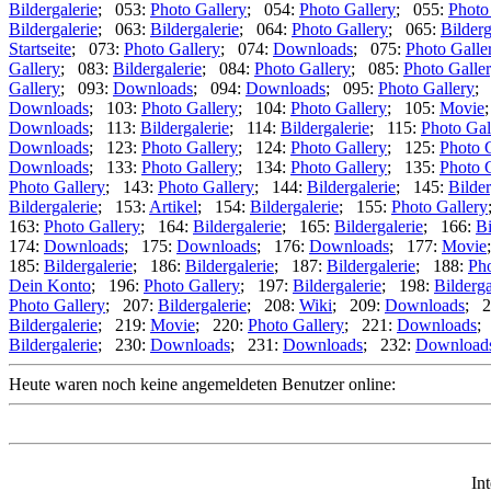
Bildergalerie
; 053:
Photo Gallery
; 054:
Photo Gallery
; 055:
Photo
Bildergalerie
; 063:
Bildergalerie
; 064:
Photo Gallery
; 065:
Bilderg
Startseite
; 073:
Photo Gallery
; 074:
Downloads
; 075:
Photo Galle
Gallery
; 083:
Bildergalerie
; 084:
Photo Gallery
; 085:
Photo Galle
Gallery
; 093:
Downloads
; 094:
Downloads
; 095:
Photo Gallery
;
Downloads
; 103:
Photo Gallery
; 104:
Photo Gallery
; 105:
Movie
Downloads
; 113:
Bildergalerie
; 114:
Bildergalerie
; 115:
Photo Gal
Downloads
; 123:
Photo Gallery
; 124:
Photo Gallery
; 125:
Photo 
Downloads
; 133:
Photo Gallery
; 134:
Photo Gallery
; 135:
Photo 
Photo Gallery
; 143:
Photo Gallery
; 144:
Bildergalerie
; 145:
Bilder
Bildergalerie
; 153:
Artikel
; 154:
Bildergalerie
; 155:
Photo Gallery
163:
Photo Gallery
; 164:
Bildergalerie
; 165:
Bildergalerie
; 166:
Bi
174:
Downloads
; 175:
Downloads
; 176:
Downloads
; 177:
Movie
185:
Bildergalerie
; 186:
Bildergalerie
; 187:
Bildergalerie
; 188:
Pho
Dein Konto
; 196:
Photo Gallery
; 197:
Bildergalerie
; 198:
Bilderga
Photo Gallery
; 207:
Bildergalerie
; 208:
Wiki
; 209:
Downloads
; 2
Bildergalerie
; 219:
Movie
; 220:
Photo Gallery
; 221:
Downloads
;
Bildergalerie
; 230:
Downloads
; 231:
Downloads
; 232:
Download
Heute waren noch keine angemeldeten Benutzer online:
In