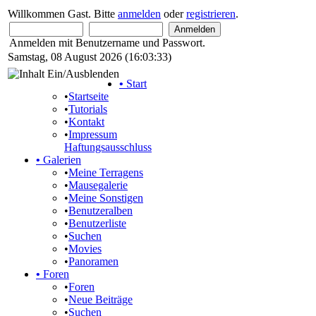
Willkommen Gast. Bitte
anmelden
oder
registrieren
.
Anmelden mit Benutzername und Passwort.
Samstag, 08 August 2026 (16:03:33)
•
Start
•
Startseite
•
Tutorials
•
Kontakt
•
Impressum
Haftungsausschluss
•
Galerien
•
Meine Terragens
•
Mausegalerie
•
Meine Sonstigen
•
Benutzeralben
•
Benutzerliste
•
Suchen
•
Movies
•
Panoramen
•
Foren
•
Foren
•
Neue Beiträge
•
Suchen