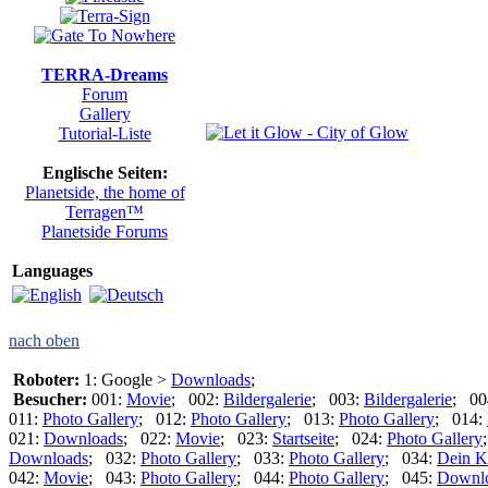
TERRA-Dreams
Forum
Gallery
Tutorial-Liste
Englische Seiten:
Planetside, the home of
Terragen™
Planetside Forums
Languages
nach oben
Roboter:
1: Google >
Downloads
;
Besucher:
001:
Movie
; 002:
Bildergalerie
; 003:
Bildergalerie
; 00
011:
Photo Gallery
; 012:
Photo Gallery
; 013:
Photo Gallery
; 014:
021:
Downloads
; 022:
Movie
; 023:
Startseite
; 024:
Photo Gallery
Downloads
; 032:
Photo Gallery
; 033:
Photo Gallery
; 034:
Dein K
042:
Movie
; 043:
Photo Gallery
; 044:
Photo Gallery
; 045:
Downl