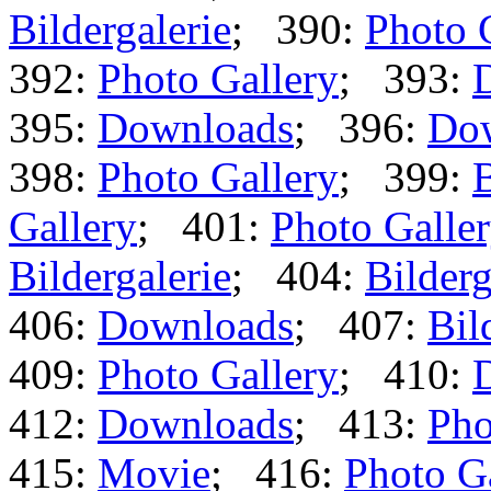
Bildergalerie
; 390:
Photo 
392:
Photo Gallery
; 393:
395:
Downloads
; 396:
Do
398:
Photo Gallery
; 399:
B
Gallery
; 401:
Photo Galle
Bildergalerie
; 404:
Bilderg
406:
Downloads
; 407:
Bil
409:
Photo Gallery
; 410:
412:
Downloads
; 413:
Pho
415:
Movie
; 416:
Photo G