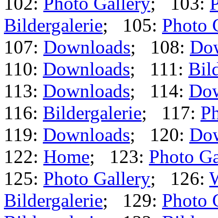
102:
Photo Gallery
; 103:
P
Bildergalerie
; 105:
Photo 
107:
Downloads
; 108:
Do
110:
Downloads
; 111:
Bil
113:
Downloads
; 114:
Dow
116:
Bildergalerie
; 117:
Ph
119:
Downloads
; 120:
Do
122:
Home
; 123:
Photo Ga
125:
Photo Gallery
; 126:
Bildergalerie
; 129:
Photo 