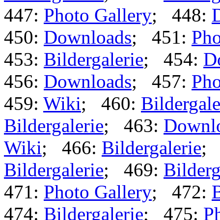
447:
Photo Gallery
; 448:
450:
Downloads
; 451:
Pho
453:
Bildergalerie
; 454:
D
456:
Downloads
; 457:
Pho
459:
Wiki
; 460:
Bildergale
Bildergalerie
; 463:
Downl
Wiki
; 466:
Bildergalerie
;
Bildergalerie
; 469:
Bilderg
471:
Photo Gallery
; 472:
B
474:
Bildergalerie
; 475:
Ph