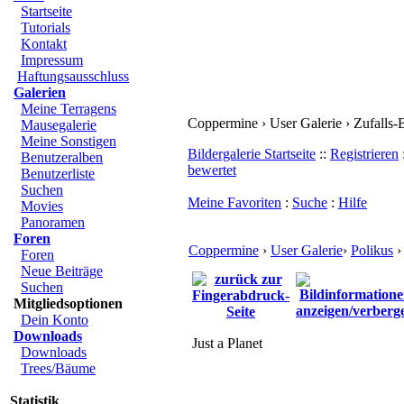
Startseite
Tutorials
Kontakt
Impressum
Haftungsausschluss
Galerien
Meine Terragens
Coppermine › User Galerie › Zufalls-B
Mausegalerie
Meine Sonstigen
Bildergalerie Startseite
::
Registrieren
Benutzeralben
bewertet
Benutzerliste
Suchen
Meine Favoriten
:
Suche
:
Hilfe
Movies
Panoramen
Foren
Coppermine
›
User Galerie
›
Polikus
›
Foren
Neue Beiträge
Suchen
Mitgliedsoptionen
Dein Konto
Downloads
Just a Planet
Downloads
Trees/Bäume
Statistik