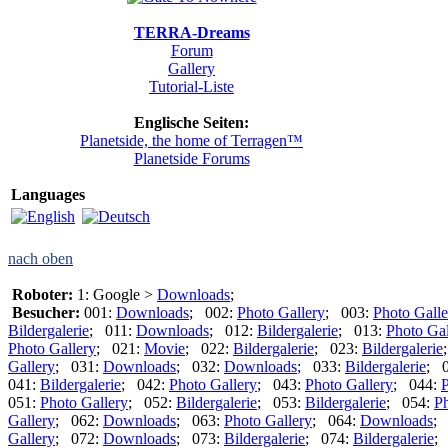
TERRA-Dreams
Forum
Gallery
Tutorial-Liste
Englische Seiten:
Planetside, the home of Terragen™
Planetside Forums
Languages
nach oben
Roboter:
1: Google >
Downloads
;
Besucher:
001:
Downloads
; 002:
Photo Gallery
; 003:
Photo Galle
Bildergalerie
; 011:
Downloads
; 012:
Bildergalerie
; 013:
Photo Gal
Photo Gallery
; 021:
Movie
; 022:
Bildergalerie
; 023:
Bildergalerie
Gallery
; 031:
Downloads
; 032:
Downloads
; 033:
Bildergalerie
; 
041:
Bildergalerie
; 042:
Photo Gallery
; 043:
Photo Gallery
; 044:
P
051:
Photo Gallery
; 052:
Bildergalerie
; 053:
Bildergalerie
; 054:
Ph
Gallery
; 062:
Downloads
; 063:
Photo Gallery
; 064:
Downloads
;
Gallery
; 072:
Downloads
; 073:
Bildergalerie
; 074:
Bildergalerie
;