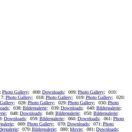
:
Photo Gallery
; 008:
Downloads
; 009:
Photo Gallery
; 010:
17:
Photo Gallery
; 018:
Photo Gallery
; 019:
Photo Gallery
; 020:
Gallery
; 028:
Photo Gallery
; 029:
Photo Gallery
; 030:
Photo
oads
; 038:
Bildergalerie
; 039:
Downloads
; 040:
Bildergalerie
;
erie
; 048:
Downloads
; 049:
Bildergalerie
; 050:
Bildergalerie
;
8:
Downloads
; 059:
Bildergalerie
; 060:
Downloads
; 061:
Photo
rgalerie
; 069:
Photo Gallery
; 070:
Downloads
; 071:
Photo
dergalerie
; 079:
Bildergalerie
; 080:
Movie
; 081:
Downloads
;