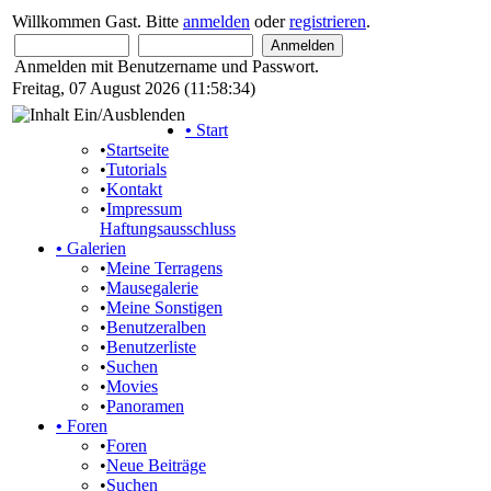
Willkommen Gast. Bitte
anmelden
oder
registrieren
.
Anmelden mit Benutzername und Passwort.
Freitag, 07 August 2026 (11:58:34)
•
Start
•
Startseite
•
Tutorials
•
Kontakt
•
Impressum
Haftungsausschluss
•
Galerien
•
Meine Terragens
•
Mausegalerie
•
Meine Sonstigen
•
Benutzeralben
•
Benutzerliste
•
Suchen
•
Movies
•
Panoramen
•
Foren
•
Foren
•
Neue Beiträge
•
Suchen