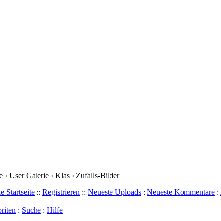
› User Galerie › Klas › Zufalls-Bilder
e Startseite
::
Registrieren
::
Neueste Uploads
:
Neueste Kommentare
:
riten
:
Suche
:
Hilfe