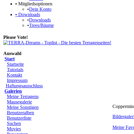
•
Mitgliedsoptionen
•
Dein Konto
•
Downloads
•
Downloads
•
Trees/Bäume
Please Vote!
Auswahl
Start
Startseite
Tutorials
Kontakt
Impressum
Haftungsausschluss
Galerien
Meine Terragens
Mausegalerie
Coppermine 
Meine Sonstigen
Benutzeralben
Bildergaleri
Benutzerliste
Suchen
Meine Favo
Movies