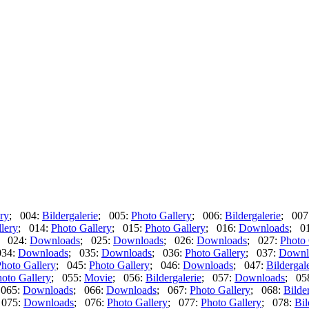
ry
; 004:
Bildergalerie
; 005:
Photo Gallery
; 006:
Bildergalerie
; 007
lery
; 014:
Photo Gallery
; 015:
Photo Gallery
; 016:
Downloads
; 0
; 024:
Downloads
; 025:
Downloads
; 026:
Downloads
; 027:
Photo 
034:
Downloads
; 035:
Downloads
; 036:
Photo Gallery
; 037:
Downl
hoto Gallery
; 045:
Photo Gallery
; 046:
Downloads
; 047:
Bildergal
oto Gallery
; 055:
Movie
; 056:
Bildergalerie
; 057:
Downloads
; 05
 065:
Downloads
; 066:
Downloads
; 067:
Photo Gallery
; 068:
Bilde
 075:
Downloads
; 076:
Photo Gallery
; 077:
Photo Gallery
; 078:
Bil