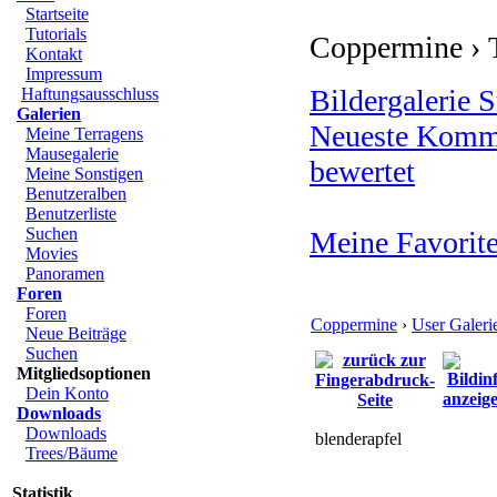
Startseite
Tutorials
Coppermine › T
Kontakt
Impressum
Bildergalerie S
Haftungsausschluss
Galerien
Neueste Komm
Meine Terragens
Mausegalerie
bewertet
Meine Sonstigen
Benutzeralben
Benutzerliste
Suchen
Meine Favorit
Movies
Panoramen
Foren
Foren
Coppermine
›
User Galeri
Neue Beiträge
Suchen
Mitgliedsoptionen
Dein Konto
Downloads
Downloads
blenderapfel
Trees/Bäume
Statistik