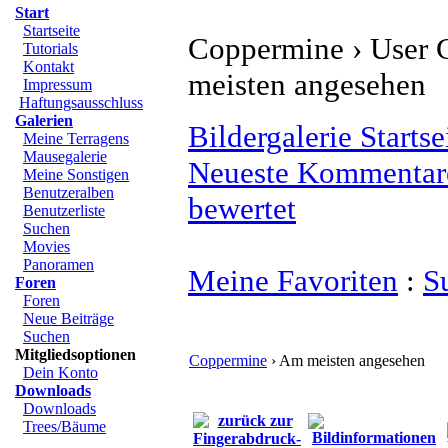
Start
Startseite
Coppermine › User G
Tutorials
Kontakt
meisten angesehen
Impressum
Haftungsausschluss
Galerien
Bildergalerie Startse
Meine Terragens
Mausegalerie
Neueste Kommentar
Meine Sonstigen
Benutzeralben
bewertet
Benutzerliste
Suchen
Movies
Panoramen
Meine Favoriten
:
S
Foren
Foren
Neue Beiträge
Suchen
Mitgliedsoptionen
Coppermine
› Am meisten angesehen
Dein Konto
Downloads
Downloads
Trees/Bäume