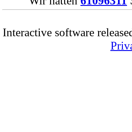
Wir hatten
61096311
S
Interactive software releas
Priv