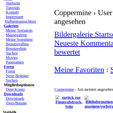
Startseite
Tutorials
Coppermine › User 
Kontakt
Impressum
angesehen
Haftungsausschluss
Galerien
Meine Terragens
Bildergalerie Starts
Mausegalerie
Meine Sonstigen
Neueste Kommenta
Benutzeralben
Benutzerliste
bewertet
Suchen
Movies
Panoramen
Foren
Meine Favoriten
:
Foren
Neue Beiträge
Suchen
Mitgliedsoptionen
Dein Konto
Coppermine
› Am meisten angesehe
Downloads
Downloads
Trees/Bäume
Statistik