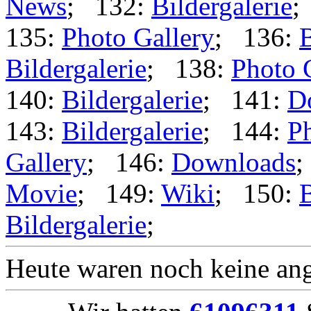
News
; 132:
Bildergalerie
;
135:
Photo Gallery
; 136:
B
Bildergalerie
; 138:
Photo 
140:
Bildergalerie
; 141:
D
143:
Bildergalerie
; 144:
Ph
Gallery
; 146:
Downloads
;
Movie
; 149:
Wiki
; 150:
B
Bildergalerie
;
Heute waren noch keine ang