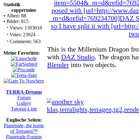
Statistik
coppermine
•
Alben: 88
•
Bilder: 815
·
Views: 1303018
·
Votes: 23924
·
Comments: 563
This is the Millenium Dragon fr
Meine Favoriten:
with
DAZ Studio
. The dragon has
Blender
into two objects.
TERRA-Dreams
Forum
Gallery
Tutorial-Liste
Englische Seiten:
Planetside, the home
of Terragen™
Planetside Forums