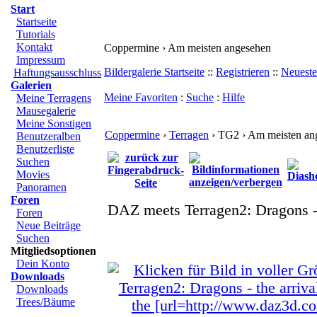
Start
Startseite
Tutorials
Kontakt
Coppermine › Am meisten angesehen
Impressum
Bildergalerie Startseite
::
Registrieren
::
Neueste
Haftungsausschluss
Galerien
Meine Favoriten
:
Suche
:
Hilfe
Meine Terragens
Mausegalerie
Meine Sonstigen
Coppermine
›
Terragen
› TG2 › Am meisten an
Benutzeralben
Benutzerliste
Suchen
Movies
Panoramen
Foren
DAZ meets Terragen2: Dragons - 
Foren
Neue Beiträge
Suchen
Mitgliedsoptionen
Dein Konto
Downloads
Downloads
Trees/Bäume