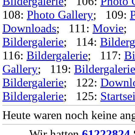
Bildergalerie
; 106:
Photo 
108:
Photo Gallery
; 109:
P
Downloads
; 111:
Movie
;
Bildergalerie
; 114:
Bilderg
116:
Bildergalerie
; 117:
Bi
Gallery
; 119:
Bildergaleri
Bildergalerie
; 122:
Downl
Bildergalerie
; 125:
Startse
Heute waren noch keine ang
Wir hatten
61222824