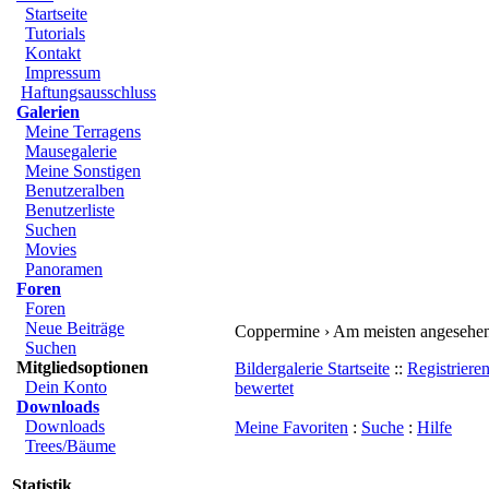
Startseite
Tutorials
Kontakt
Impressum
Haftungsausschluss
Galerien
Meine Terragens
Mausegalerie
Meine Sonstigen
Benutzeralben
Benutzerliste
Suchen
Movies
Panoramen
Foren
Foren
Neue Beiträge
Coppermine › Am meisten angesehe
Suchen
Mitgliedsoptionen
Bildergalerie Startseite
::
Registriere
Dein Konto
bewertet
Downloads
Downloads
Meine Favoriten
:
Suche
:
Hilfe
Trees/Bäume
Statistik