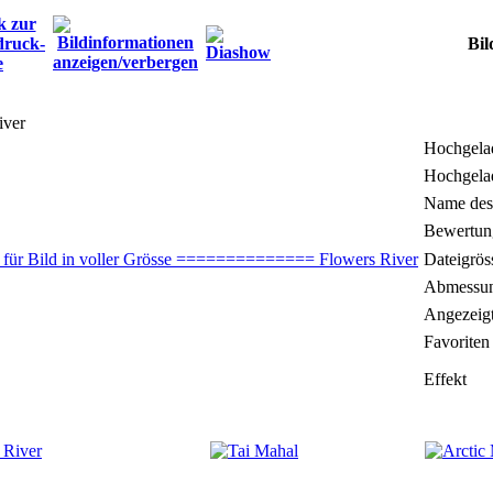
Bil
iver
Hochgela
Hochgela
Name des
Bewertun
Dateigrös
Abmessu
Angezeig
Favoriten
Effekt