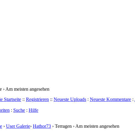
 › Am meisten angesehen
e Startseite
::
Registrieren
::
Neueste Uploads
:
Neueste Kommentare
:
riten
:
Suche
:
Hilfe
e
›
User Galerie
›
Hathor73
› Terragen › Am meisten angesehen