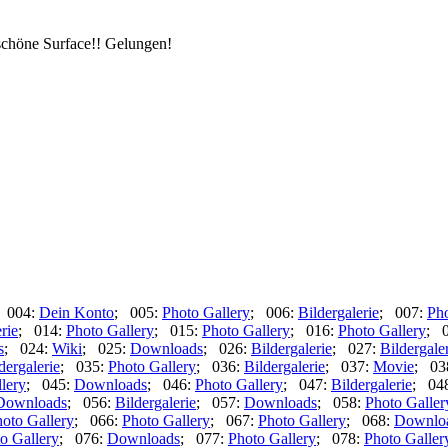
schöne Surface!! Gelungen!
 004:
Dein Konto
; 005:
Photo Gallery
; 006:
Bildergalerie
; 007:
Pho
rie
; 014:
Photo Gallery
; 015:
Photo Gallery
; 016:
Photo Gallery
; 
s
; 024:
Wiki
; 025:
Downloads
; 026:
Bildergalerie
; 027:
Bildergale
dergalerie
; 035:
Photo Gallery
; 036:
Bildergalerie
; 037:
Movie
; 03
lery
; 045:
Downloads
; 046:
Photo Gallery
; 047:
Bildergalerie
; 04
Downloads
; 056:
Bildergalerie
; 057:
Downloads
; 058:
Photo Galler
oto Gallery
; 066:
Photo Gallery
; 067:
Photo Gallery
; 068:
Downlo
o Gallery
; 076:
Downloads
; 077:
Photo Gallery
; 078:
Photo Galler