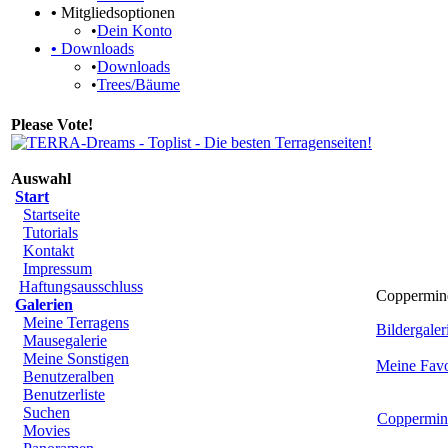
•
Mitgliedsoptionen
•
Dein Konto
•
Downloads
•
Downloads
•
Trees/Bäume
Please Vote!
Auswahl
Start
Startseite
Tutorials
Kontakt
Impressum
Haftungsausschluss
Coppermine
Galerien
Meine Terragens
Bildergaleri
Mausegalerie
Meine Sonstigen
Meine Favo
Benutzeralben
Benutzerliste
Suchen
Coppermin
Movies