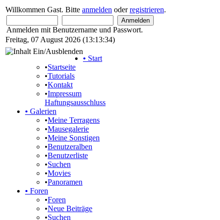
Willkommen Gast. Bitte
anmelden
oder
registrieren
.
Anmelden mit Benutzername und Passwort.
Freitag, 07 August 2026 (13:13:34)
•
Start
•
Startseite
•
Tutorials
•
Kontakt
•
Impressum
Haftungsausschluss
•
Galerien
•
Meine Terragens
•
Mausegalerie
•
Meine Sonstigen
•
Benutzeralben
•
Benutzerliste
•
Suchen
•
Movies
•
Panoramen
•
Foren
•
Foren
•
Neue Beiträge
•
Suchen