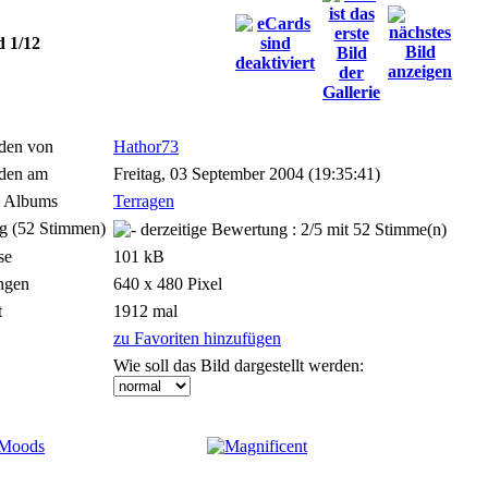
d 1/12
den von
Hathor73
den am
Freitag, 03 September 2004 (19:35:41)
 Albums
Terragen
g (52 Stimmen)
se
101 kB
ngen
640 x 480 Pixel
t
1912 mal
zu Favoriten hinzufügen
Wie soll das Bild dargestellt werden: