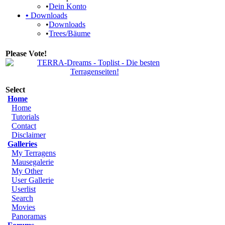
•
Dein Konto
•
Downloads
•
Downloads
•
Trees/Bäume
Please Vote!
Select
Home
Home
Tutorials
Contact
Disclaimer
Galleries
My Terragens
Mausegalerie
My Other
User Gallerie
Userlist
Search
Movies
Panoramas