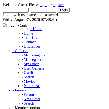
Welcome Guest. Please
login
or
register
.
Login with username and password.
Friday, August 07, 2026 (07:48:44)
•
Home
•
Home
•
Tutorials
•
Contact
•
Disclaimer
•
Galleries
•
My Terragens
•
Mausegalerie
•
My Other
•
User Gallerie
•
Userlist
•
Search
•
Movies
•
Panoramas
•
Forums
•
Forums
•
New Posts
•
Search
•
Members options