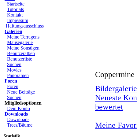
Startseite
Tutorials
Kontakt
Impressum
Haftungsausschluss
Galerien
Meine Terragens
Mausegalerie
Meine Sonstigen
Benutzeralben
Benutzerliste
Suchen
Movies
Coppermine 
Panoramen
Foren
Foren
Bildergalerie
Neue Beiträge
Neueste Ko
Suchen
Mitgliedsoptionen
bewertet
Dein Konto
Downloads
Downloads
Meine Favor
Trees/Bäume
Statistik