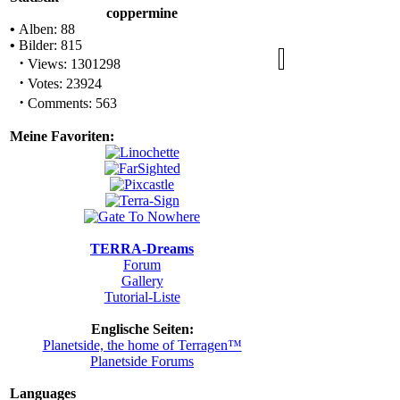
coppermine
•
Alben: 88
•
Bilder: 815
·
Views: 1301298
·
Votes: 23924
·
Comments: 563
Meine Favoriten:
TERRA-Dreams
Forum
Gallery
Tutorial-Liste
Englische Seiten:
Planetside, the home of Terragen™
Planetside Forums
Languages