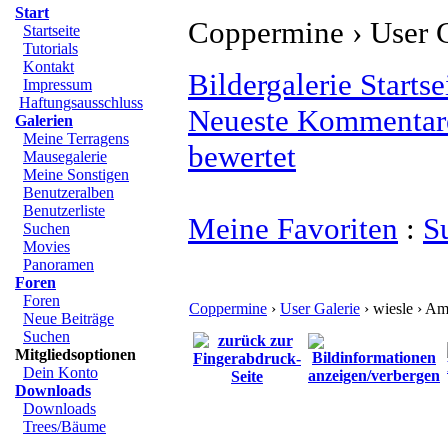
Start
Coppermine › User G
Startseite
Tutorials
Kontakt
Bildergalerie Startse
Impressum
Haftungsausschluss
Neueste Kommentar
Galerien
Meine Terragens
bewertet
Mausegalerie
Meine Sonstigen
Benutzeralben
Benutzerliste
Meine Favoriten
:
S
Suchen
Movies
Panoramen
Foren
Foren
Coppermine
›
User Galerie
› wiesle › A
Neue Beiträge
Suchen
Mitgliedsoptionen
Dein Konto
Downloads
Downloads
Trees/Bäume