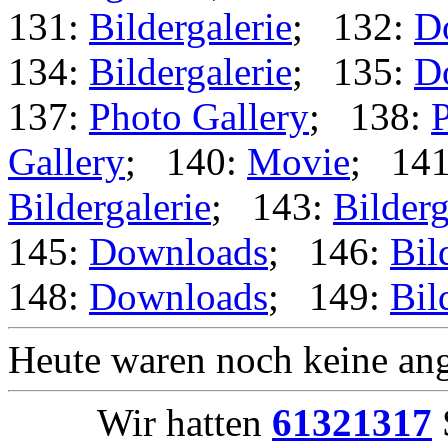
131:
Bildergalerie
; 132:
D
134:
Bildergalerie
; 135:
D
137:
Photo Gallery
; 138:
P
Gallery
; 140:
Movie
; 14
Bildergalerie
; 143:
Bilderg
145:
Downloads
; 146:
Bil
148:
Downloads
; 149:
Bil
Heute waren noch keine ang
Wir hatten
61321317