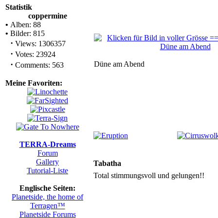
Statistik
coppermine
•
Alben: 88
•
Bilder: 815
·
Views: 1306357
·
Votes: 23924
·
Düne am Abend
Comments: 563
Meine Favoriten:
TERRA-Dreams
Forum
Gallery
Tabatha
Tutorial-Liste
Total stimmungsvoll und gelungen!!
Englische Seiten:
Planetside, the home of
Terragen™
Planetside Forums