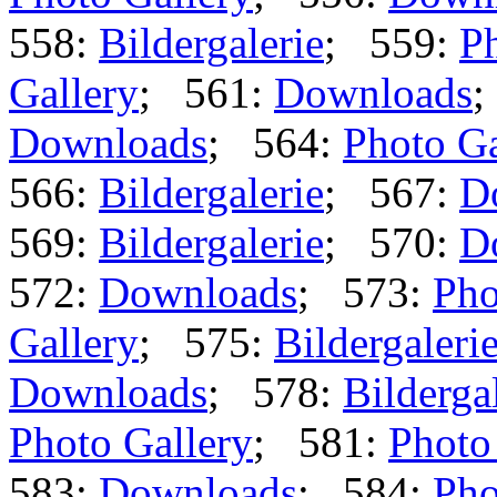
558:
Bildergalerie
; 559:
Ph
Gallery
; 561:
Downloads
;
Downloads
; 564:
Photo Ga
566:
Bildergalerie
; 567:
D
569:
Bildergalerie
; 570:
D
572:
Downloads
; 573:
Pho
Gallery
; 575:
Bildergaleri
Downloads
; 578:
Bilderga
Photo Gallery
; 581:
Photo
583:
Downloads
; 584:
Pho