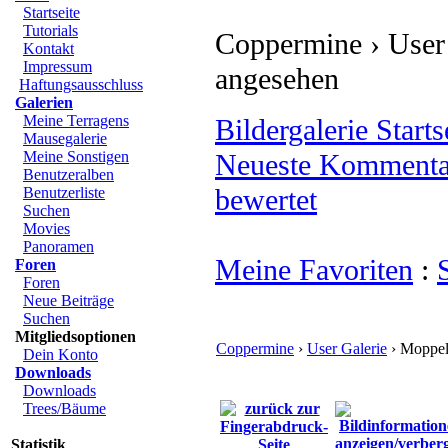
Startseite
Tutorials
Coppermine › User
Kontakt
Impressum
angesehen
Haftungsausschluss
Galerien
Meine Terragens
Bildergalerie Starts
Mausegalerie
Meine Sonstigen
Neueste Kommenta
Benutzeralben
bewertet
Benutzerliste
Suchen
Movies
Panoramen
Meine Favoriten
:
Foren
Foren
Neue Beiträge
Suchen
Mitgliedsoptionen
Coppermine
›
User Galerie
› Moppel
Dein Konto
Downloads
Downloads
Trees/Bäume
Statistik