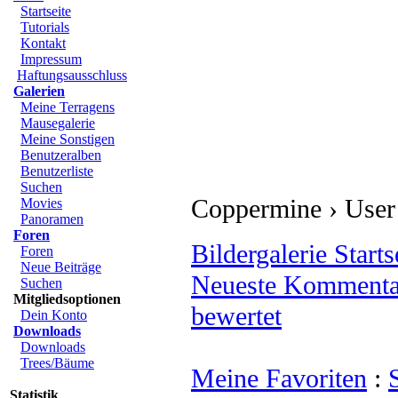
Start
Startseite
Tutorials
Kontakt
Impressum
Haftungsausschluss
Galerien
Meine Terragens
Mausegalerie
Meine Sonstigen
Benutzeralben
Benutzerliste
Suchen
Coppermine › User G
Movies
Panoramen
Foren
Bildergalerie Startse
Foren
Neue Beiträge
Neueste Kommentar
Suchen
Mitgliedsoptionen
bewertet
Dein Konto
Downloads
Downloads
Trees/Bäume
Meine Favoriten
:
S