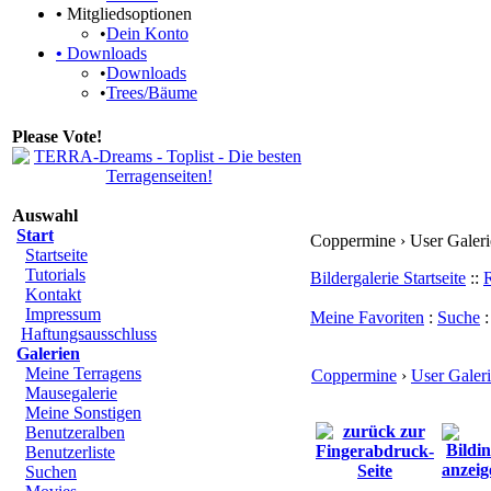
•
Mitgliedsoptionen
•
Dein Konto
•
Downloads
•
Downloads
•
Trees/Bäume
Please Vote!
Auswahl
Start
Coppermine › User Galeri
Startseite
Tutorials
Bildergalerie Startseite
::
R
Kontakt
Impressum
Meine Favoriten
:
Suche
Haftungsausschluss
Galerien
Meine Terragens
Coppermine
›
User Galer
Mausegalerie
Meine Sonstigen
Benutzeralben
Benutzerliste
Suchen