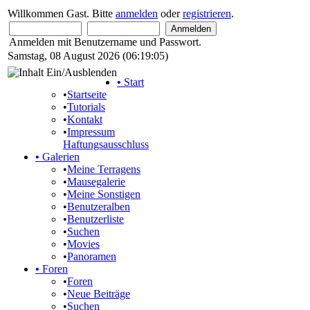
Willkommen Gast. Bitte
anmelden
oder
registrieren
.
Anmelden mit Benutzername und Passwort.
Samstag, 08 August 2026 (06:19:05)
•
Start
•
Startseite
•
Tutorials
•
Kontakt
•
Impressum
Haftungsausschluss
•
Galerien
•
Meine Terragens
•
Mausegalerie
•
Meine Sonstigen
•
Benutzeralben
•
Benutzerliste
•
Suchen
•
Movies
•
Panoramen
•
Foren
•
Foren
•
Neue Beiträge
•
Suchen