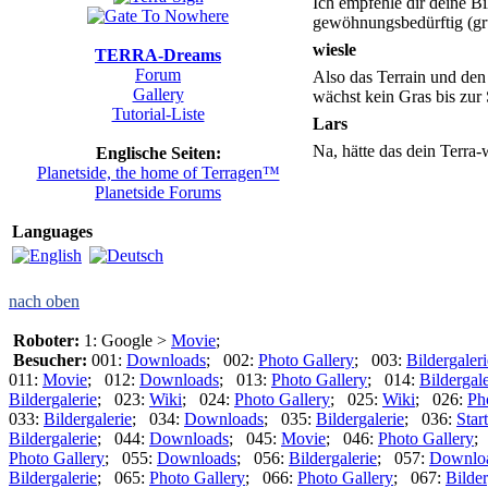
Ich empfehle dir deine Bil
gewöhnungsbedürftig (g
wiesle
TERRA-Dreams
Forum
Also das Terrain und den 
Gallery
wächst kein Gras bis zur 
Tutorial-Liste
Lars
Na, hätte das dein Terra
Englische Seiten:
Planetside, the home of Terragen™
Planetside Forums
Languages
nach oben
Roboter:
1: Google >
Movie
;
Besucher:
001:
Downloads
; 002:
Photo Gallery
; 003:
Bildergaleri
011:
Movie
; 012:
Downloads
; 013:
Photo Gallery
; 014:
Bildergale
Bildergalerie
; 023:
Wiki
; 024:
Photo Gallery
; 025:
Wiki
; 026:
Ph
033:
Bildergalerie
; 034:
Downloads
; 035:
Bildergalerie
; 036:
Start
Bildergalerie
; 044:
Downloads
; 045:
Movie
; 046:
Photo Gallery
;
Photo Gallery
; 055:
Downloads
; 056:
Bildergalerie
; 057:
Downlo
Bildergalerie
; 065:
Photo Gallery
; 066:
Photo Gallery
; 067:
Bilder