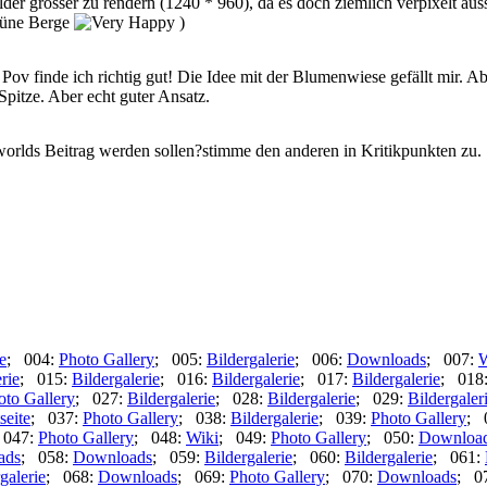
der grösser zu rendern (1240 * 960), da es doch ziemlich verpixelt aussie
rüne Berge
)
Pov finde ich richtig gut! Die Idee mit der Blumenwiese gefällt mir. Ab
Spitze. Aber echt guter Ansatz.
-worlds Beitrag werden sollen?stimme den anderen in Kritikpunkten zu.
e
; 004:
Photo Gallery
; 005:
Bildergalerie
; 006:
Downloads
; 007:
W
rie
; 015:
Bildergalerie
; 016:
Bildergalerie
; 017:
Bildergalerie
; 018
oto Gallery
; 027:
Bildergalerie
; 028:
Bildergalerie
; 029:
Bildergaler
seite
; 037:
Photo Gallery
; 038:
Bildergalerie
; 039:
Photo Gallery
; 
 047:
Photo Gallery
; 048:
Wiki
; 049:
Photo Gallery
; 050:
Downloa
ads
; 058:
Downloads
; 059:
Bildergalerie
; 060:
Bildergalerie
; 061:
galerie
; 068:
Downloads
; 069:
Photo Gallery
; 070:
Downloads
; 0