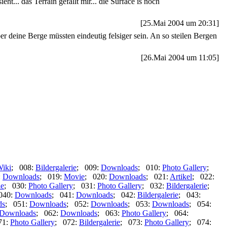
ht... das Terrain gefällt mir... die Surface is noch
[25.Mai 2004 um 20:31]
er deine Berge müssten eindeutig felsiger sein. An so steilen Bergen
[26.Mai 2004 um 11:05]
iki
; 008:
Bildergalerie
; 009:
Downloads
; 010:
Photo Gallery
;
:
Downloads
; 019:
Movie
; 020:
Downloads
; 021:
Artikel
; 022:
ie
; 030:
Photo Gallery
; 031:
Photo Gallery
; 032:
Bildergalerie
;
040:
Downloads
; 041:
Downloads
; 042:
Bildergalerie
; 043:
ds
; 051:
Downloads
; 052:
Downloads
; 053:
Downloads
; 054:
Downloads
; 062:
Downloads
; 063:
Photo Gallery
; 064:
71:
Photo Gallery
; 072:
Bildergalerie
; 073:
Photo Gallery
; 074: