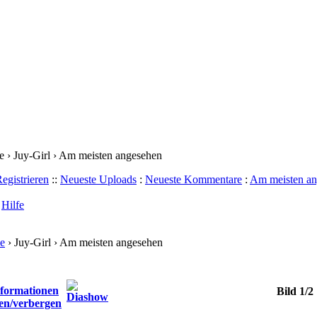
e › Juy-Girl › Am meisten angesehen
egistrieren
::
Neueste Uploads
:
Neueste Kommentare
:
Am meisten an
:
Hilfe
ie
› Juy-Girl › Am meisten angesehen
Bild 1/2