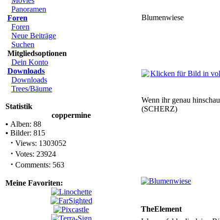
Movies
Panoramen
Blumenwiese
Foren
Foren
Neue Beiträge
Suchen
Mitgliedsoptionen
Dein Konto
Downloads
Downloads
Trees/Bäume
Wenn ihr genau hinschaut,
Statistik
(SCHERZ)
coppermine
•
Alben: 88
•
Bilder: 815
·
Views: 1303052
·
Votes: 23924
·
Comments: 563
Meine Favoriten:
TheElement