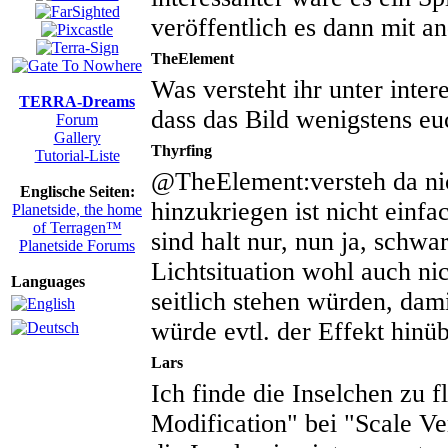
veröffentlich es dann mit a
TheElement
Was versteht ihr unter inte
TERRA-Dreams
dass das Bild wenigstens euc
Forum
Gallery
Thyrfing
Tutorial-Liste
@TheElement:versteh da nich
Englische Seiten:
hinzukriegen ist nicht einf
Planetside, the home
of Terragen™
sind halt nur, nun ja, schwa
Planetside Forums
Lichtsituation wohl auch ni
Languages
seitlich stehen würden, dam
würde evtl. der Effekt hinüb
Lars
Ich finde die Inselchen zu 
Modification" bei "Scale Ver