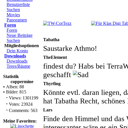
Benutzerliste
Suchen
Movies
Panoramen
Foren
Foren
Neue Beiträge
Tabatha
Suchen
Mitgliedsoptionen
Saustarke Athmo!
Dein Konto
Downloads
TheElement
Downloads
findest du? Habs bei TerraW
Trees/Bäume
geschafft
Statistik
coppermine
Thyrfing
•
Alben: 88
Könnte evtl. daran liegen, d
•
Bilder: 815
·
Views: 1301199
hat Tabatha Recht, schönes 
·
Votes: 23924
·
Lars
Comments: 563
Finde den Himmel und das W
Meine Favoriten:
interessanter wäre es ein S