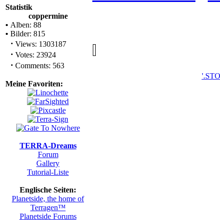
Statistik
coppermine
•
Alben: 88
•
Bilder: 815
·
Views: 1303187
·
Votes: 23924
·
Comments: 563
'.ST
Meine Favoriten:
TERRA-Dreams
Forum
Gallery
Tutorial-Liste
Englische Seiten:
Planetside, the home of
Terragen™
Planetside Forums