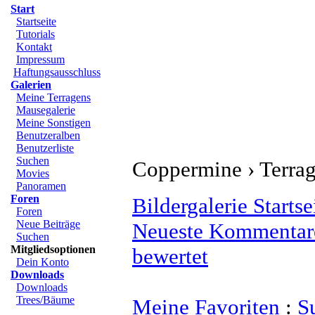
Start
Startseite
Tutorials
Kontakt
Impressum
Haftungsausschluss
Galerien
Meine Terragens
Mausegalerie
Meine Sonstigen
Benutzeralben
Benutzerliste
Suchen
Coppermine › Terrag
Movies
Panoramen
Foren
Bildergalerie Startse
Foren
Neue Beiträge
Neueste Kommentar
Suchen
Mitgliedsoptionen
bewertet
Dein Konto
Downloads
Downloads
Trees/Bäume
Meine Favoriten
:
S