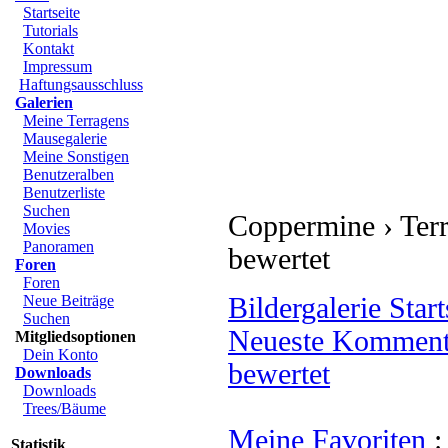
Startseite
Tutorials
Kontakt
Impressum
Haftungsausschluss
Galerien
Meine Terragens
Mausegalerie
Meine Sonstigen
Benutzeralben
Benutzerliste
Coppermine › Terrag
Suchen
Movies
bewertet
Panoramen
Foren
Foren
Bildergalerie Starts
Neue Beiträge
Suchen
Neueste Kommenta
Mitgliedsoptionen
Dein Konto
bewertet
Downloads
Downloads
Trees/Bäume
Meine Favoriten
:
S
Statistik