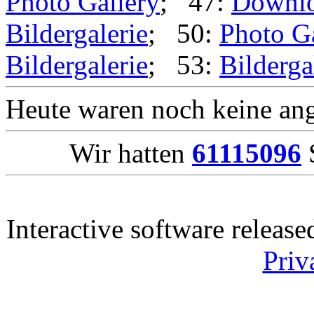
Photo Gallery
; 47:
Downl
Bildergalerie
; 50:
Photo G
Bildergalerie
; 53:
Bilderga
Heute waren noch keine ang
Wir hatten
61115096
S
Interactive software releas
Priv