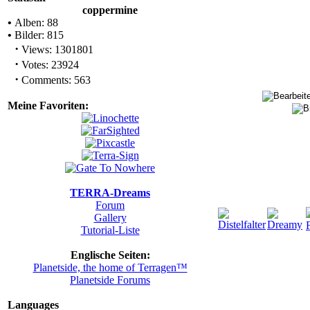
coppermine
•
Alben: 88
•
Bilder: 815
·
Views: 1301801
·
Votes: 23924
·
Comments: 563
Meine Favoriten:
TERRA-Dreams
Forum
Gallery
Tutorial-Liste
Englische Seiten:
Planetside, the home of Terragen™
Planetside Forums
Languages