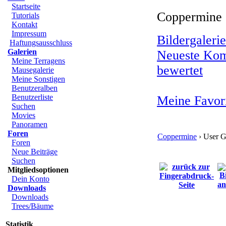
Startseite
Coppermine ›
Tutorials
Kontakt
Impressum
Bildergalerie
Haftungsausschluss
Galerien
Neueste Ko
Meine Terragens
bewertet
Mausegalerie
Meine Sonstigen
Benutzeralben
Benutzerliste
Meine Favor
Suchen
Movies
Panoramen
Foren
Coppermine
› User G
Foren
Neue Beiträge
Suchen
Mitgliedsoptionen
Dein Konto
Downloads
Downloads
Trees/Bäume
Statistik