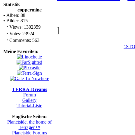
Statistik
coppermine
•
Alben: 88
•
Bilder: 815
·
Views: 1302359
·
Votes: 23924
·
Comments: 563
'.ST
Meine Favoriten:
TERRA-Dreams
Forum
Gallery
Tutorial-Liste
Englische Seiten:
Planetside, the home of
Terragen™
Planetside Forums