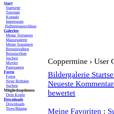
Start
Startseite
Tutorials
Kontakt
Impressum
Haftungsausschluss
Galerien
Meine Terragens
Mausegalerie
Meine Sonstigen
Benutzeralben
Benutzerliste
Suchen
Coppermine › User G
Movies
Panoramen
Foren
Bildergalerie Startse
Foren
Neue Beiträge
Neueste Kommentar
Suchen
Mitgliedsoptionen
bewertet
Dein Konto
Downloads
Downloads
Trees/Bäume
Meine Favoriten
:
S