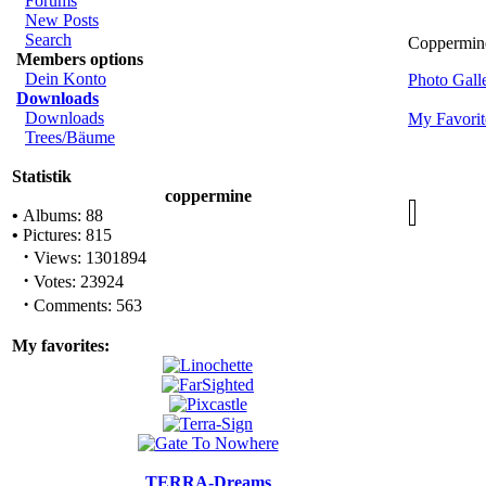
Forums
New Posts
Search
Coppermine 
Members options
Dein Konto
Photo Gal
Downloads
Downloads
My Favorit
Trees/Bäume
Statistik
coppermine
•
Albums: 88
•
Pictures: 815
·
Views: 1301894
·
Votes: 23924
·
Comments: 563
My favorites:
TERRA-Dreams