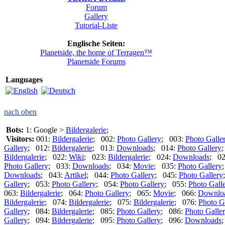
Forum
Gallery
Tutorial-Liste
Englische Seiten:
Planetside, the home of Terragen™
Planetside Forums
Languages
nach oben
Bots:
1: Google >
Bildergalerie
;
Visitors:
001:
Bildergalerie
; 002:
Photo Gallery
; 003:
Photo Galle
Gallery
; 012:
Bildergalerie
; 013:
Downloads
; 014:
Photo Gallery
Bildergalerie
; 022:
Wiki
; 023:
Bildergalerie
; 024:
Downloads
; 0
Photo Gallery
; 033:
Downloads
; 034:
Movie
; 035:
Photo Gallery
Downloads
; 043:
Artikel
; 044:
Photo Gallery
; 045:
Photo Gallery
Gallery
; 053:
Photo Gallery
; 054:
Photo Gallery
; 055:
Photo Gall
063:
Bildergalerie
; 064:
Photo Gallery
; 065:
Movie
; 066:
Downlo
Bildergalerie
; 074:
Bildergalerie
; 075:
Bildergalerie
; 076:
Photo G
Gallery
; 084:
Bildergalerie
; 085:
Photo Gallery
; 086:
Photo Galle
Gallery
; 094:
Bildergalerie
; 095:
Photo Gallery
; 096:
Downloads