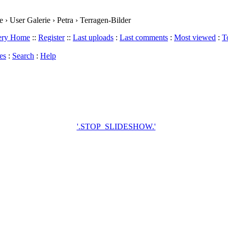
› User Galerie › Petra › Terragen-Bilder
lery Home
::
Register
::
Last uploads
:
Last comments
:
Most viewed
:
T
es
:
Search
:
Help
'.STOP_SLIDESHOW.'