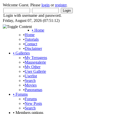
Welcome Guest. Please
login
or
register
.
Login with username and password.
Friday, August 07, 2026 (07:51:12)
•
Home
•
Home
•
Tutorials
•
Contact
•
Disclaimer
•
Galleries
•
My Terragens
•
Mausegalerie
•
My Other
•
User Gallerie
•
Userlist
•
Search
•
Movies
•
Panoramas
•
Forums
•
Forums
•
New Posts
•
Search
•
Members options