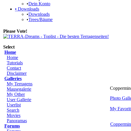
•
Dein Konto
•
Downloads
•
Downloads
•
Trees/Bäume
Please Vote!
Select
Home
Home
Tutorials
Contact
Disclaimer
Galleries
My Terragens
Coppermine
Mausegalerie
My Other
Photo Gal
User Gallerie
Userlist
My Favorit
Search
Movies
Panoramas
Coppermin
Forums