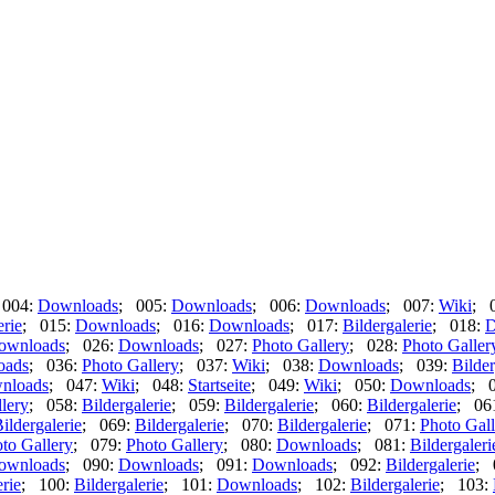
 004:
Downloads
; 005:
Downloads
; 006:
Downloads
; 007:
Wiki
; 
erie
; 015:
Downloads
; 016:
Downloads
; 017:
Bildergalerie
; 018:
D
ownloads
; 026:
Downloads
; 027:
Photo Gallery
; 028:
Photo Galler
oads
; 036:
Photo Gallery
; 037:
Wiki
; 038:
Downloads
; 039:
Bilder
nloads
; 047:
Wiki
; 048:
Startseite
; 049:
Wiki
; 050:
Downloads
; 
lery
; 058:
Bildergalerie
; 059:
Bildergalerie
; 060:
Bildergalerie
; 06
ildergalerie
; 069:
Bildergalerie
; 070:
Bildergalerie
; 071:
Photo Gall
to Gallery
; 079:
Photo Gallery
; 080:
Downloads
; 081:
Bildergaleri
ownloads
; 090:
Downloads
; 091:
Downloads
; 092:
Bildergalerie
; 
erie
; 100:
Bildergalerie
; 101:
Downloads
; 102:
Bildergalerie
; 103: