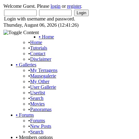
Welcome Guest. Please
login
or
register
.
Login with username and password.
Thursday, August 06, 2026 (12:41:26)
•
Home
•
Home
•
Tutorials
•
Contact
•
Disclaimer
•
Galleries
•
My Terragens
•
Mausegalerie
•
My Other
•
User Gallerie
•
Userlist
•
Search
•
Movies
•
Panoramas
•
Forums
•
Forums
•
New Posts
•
Search
•
Members options