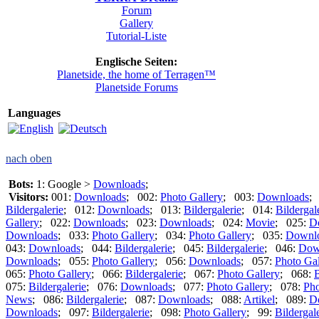
Forum
Gallery
Tutorial-Liste
Englische Seiten:
Planetside, the home of Terragen™
Planetside Forums
Languages
nach oben
Bots:
1: Google >
Downloads
;
Visitors:
001:
Downloads
; 002:
Photo Gallery
; 003:
Downloads
;
Bildergalerie
; 012:
Downloads
; 013:
Bildergalerie
; 014:
Bildergal
Gallery
; 022:
Downloads
; 023:
Downloads
; 024:
Movie
; 025:
D
Downloads
; 033:
Photo Gallery
; 034:
Photo Gallery
; 035:
Downl
043:
Downloads
; 044:
Bildergalerie
; 045:
Bildergalerie
; 046:
Dow
Downloads
; 055:
Photo Gallery
; 056:
Downloads
; 057:
Photo Gal
065:
Photo Gallery
; 066:
Bildergalerie
; 067:
Photo Gallery
; 068:
B
075:
Bildergalerie
; 076:
Downloads
; 077:
Photo Gallery
; 078:
Pho
News
; 086:
Bildergalerie
; 087:
Downloads
; 088:
Artikel
; 089:
D
Downloads
; 097:
Bildergalerie
; 098:
Photo Gallery
; 99:
Bildergal