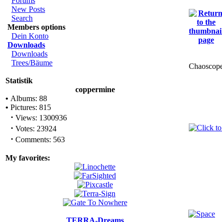
Forums
New Posts
Search
Members options
Dein Konto
Downloads
Downloads
Trees/Bäume
Chaoscop
Statistik
coppermine
•
Albums: 88
•
Pictures: 815
·
Views: 1300936
·
Votes: 23924
·
Comments: 563
My favorites:
TERRA-Dreams