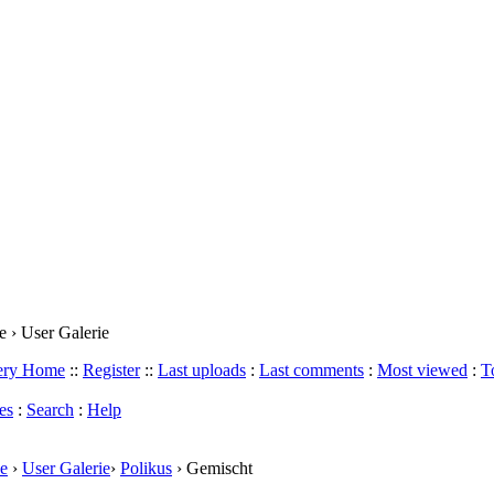
 › User Galerie
lery Home
::
Register
::
Last uploads
:
Last comments
:
Most viewed
:
T
es
:
Search
:
Help
e
›
User Galerie
›
Polikus
› Gemischt