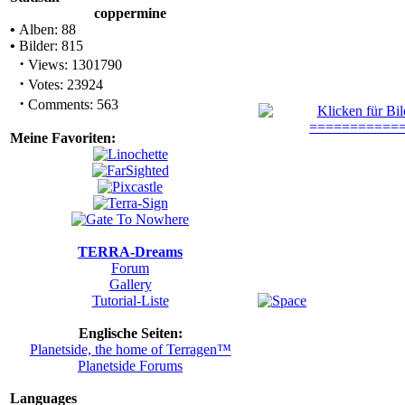
coppermine
•
Alben: 88
•
Bilder: 815
·
Views: 1301790
·
Votes: 23924
·
Comments: 563
Meine Favoriten:
TERRA-Dreams
Forum
Gallery
Tutorial-Liste
Englische Seiten:
Planetside, the home of Terragen™
Planetside Forums
Languages