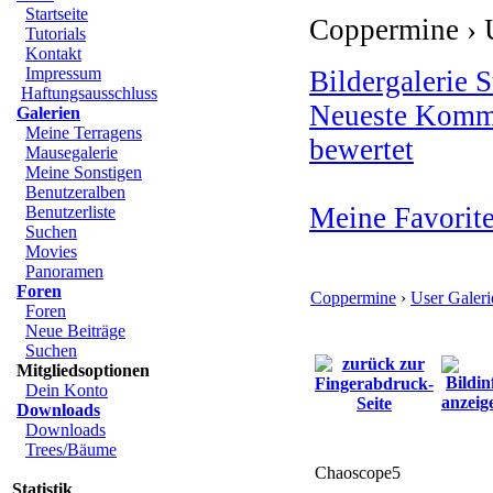
Startseite
Coppermine › U
Tutorials
Kontakt
Impressum
Bildergalerie S
Haftungsausschluss
Neueste Komm
Galerien
Meine Terragens
bewertet
Mausegalerie
Meine Sonstigen
Benutzeralben
Meine Favorit
Benutzerliste
Suchen
Movies
Panoramen
Foren
Coppermine
›
User Galeri
Foren
Neue Beiträge
Suchen
Mitgliedsoptionen
Dein Konto
Downloads
Downloads
Trees/Bäume
Chaoscope5
Statistik