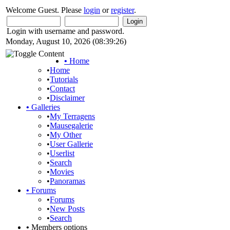
Welcome Guest. Please
login
or
register
.
Login with username and password.
Monday, August 10, 2026 (08:39:26)
•
Home
•
Home
•
Tutorials
•
Contact
•
Disclaimer
•
Galleries
•
My Terragens
•
Mausegalerie
•
My Other
•
User Gallerie
•
Userlist
•
Search
•
Movies
•
Panoramas
•
Forums
•
Forums
•
New Posts
•
Search
•
Members options