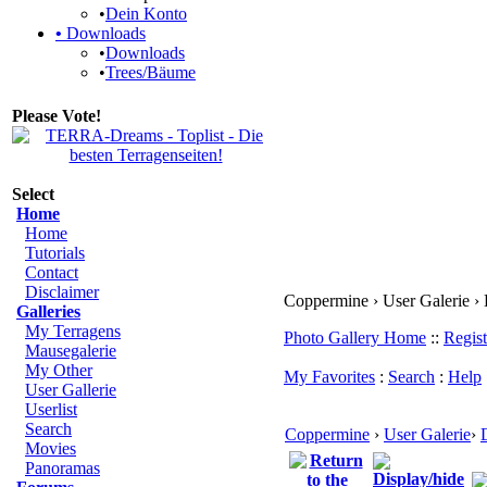
•
Dein Konto
•
Downloads
•
Downloads
•
Trees/Bäume
Please Vote!
Select
Home
Home
Tutorials
Contact
Disclaimer
Coppermine › User Galerie ›
Galleries
My Terragens
Photo Gallery Home
::
Regist
Mausegalerie
My Other
My Favorites
:
Search
:
Help
User Gallerie
Userlist
Search
Coppermine
›
User Galerie
›
Movies
Panoramas