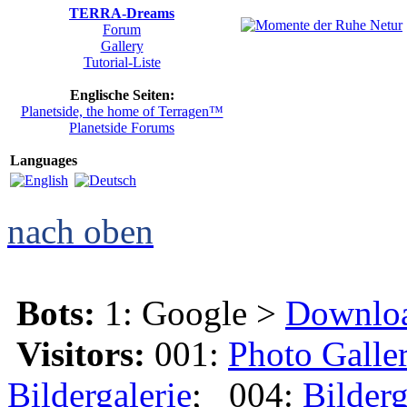
TERRA-Dreams
Forum
Gallery
Tutorial-Liste
Englische Seiten:
Planetside, the home of Terragen™
Planetside Forums
Languages
nach oben
Bots:
1: Google >
Downlo
Visitors:
001:
Photo Galle
Bildergalerie
; 004:
Bilderg