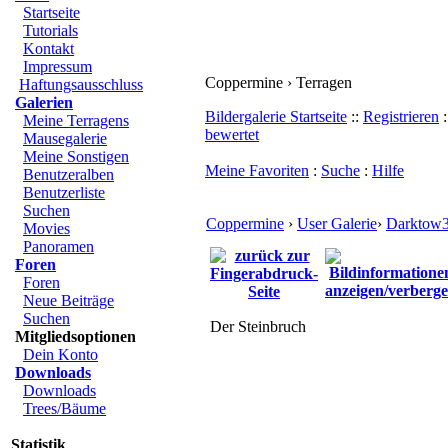
Startseite
Tutorials
Kontakt
Impressum
Coppermine › Terragen
Haftungsausschluss
Galerien
Bildergalerie Startseite
::
Registrieren
:
Meine Terragens
bewertet
Mausegalerie
Meine Sonstigen
Meine Favoriten
:
Suche
:
Hilfe
Benutzeralben
Benutzerliste
Suchen
Coppermine
›
User Galerie
›
Darktow3
Movies
Panoramen
Foren
Foren
Neue Beiträge
Suchen
Der Steinbruch
Mitgliedsoptionen
Dein Konto
Downloads
Downloads
Trees/Bäume
Statistik