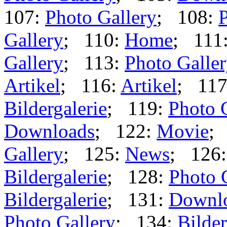
107:
Photo Gallery
; 108:
P
Gallery
; 110:
Home
; 111
Gallery
; 113:
Photo Galle
Artikel
; 116:
Artikel
; 11
Bildergalerie
; 119:
Photo 
Downloads
; 122:
Movie
;
Gallery
; 125:
News
; 126
Bildergalerie
; 128:
Photo 
Bildergalerie
; 131:
Downl
Photo Gallery
; 134:
Bilder