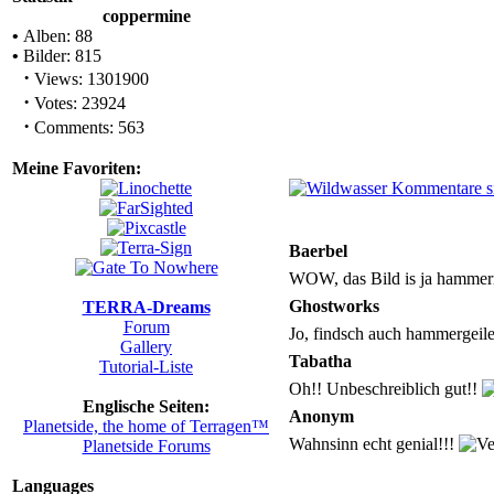
coppermine
•
Alben: 88
•
Bilder: 815
·
Views: 1301900
·
Votes: 23924
·
Comments: 563
Meine Favoriten:
Baerbel
WOW, das Bild is ja hamme
Ghostworks
TERRA-Dreams
Forum
Jo, findsch auch hammergeil
Gallery
Tabatha
Tutorial-Liste
Oh!! Unbeschreiblich gut!!
Englische Seiten:
Anonym
Planetside, the home of Terragen™
Wahnsinn echt genial!!!
Planetside Forums
Languages