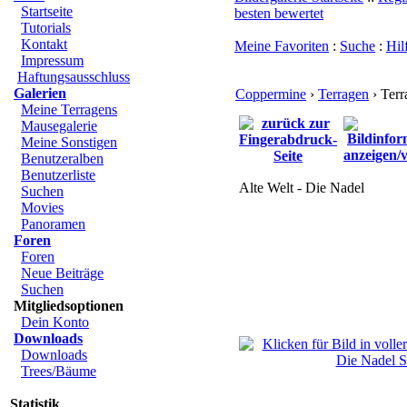
Startseite
besten bewertet
Tutorials
Kontakt
Meine Favoriten
:
Suche
:
Hil
Impressum
Haftungsausschluss
Galerien
Coppermine
›
Terragen
› Terr
Meine Terragens
Mausegalerie
Meine Sonstigen
Benutzeralben
Benutzerliste
Alte Welt - Die Nadel
Suchen
Movies
Panoramen
Foren
Foren
Neue Beiträge
Suchen
Mitgliedsoptionen
Dein Konto
Downloads
Downloads
Trees/Bäume
Statistik