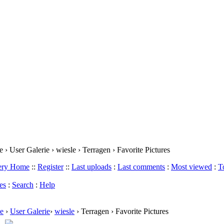
› User Galerie › wiesle › Terragen › Favorite Pictures
lery Home
::
Register
::
Last uploads
:
Last comments
:
Most viewed
:
T
es
:
Search
:
Help
e
›
User Galerie
›
wiesle
› Terragen › Favorite Pictures