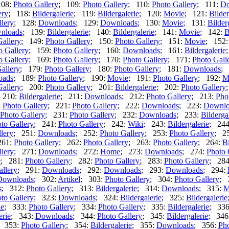
108:
Photo Gallery
; 109:
Photo Gallery
; 110:
Photo Gallery
; 111:
Do
ery
; 118:
Bildergalerie
; 119:
Bildergalerie
; 120:
Movie
; 121:
Bilder
lery
; 128:
Downloads
; 129:
Downloads
; 130:
Movie
; 131:
Bilder
nloads
; 139:
Bildergalerie
; 140:
Bildergalerie
; 141:
Movie
; 142:
B
Gallery
; 149:
Photo Gallery
; 150:
Photo Gallery
; 151:
Movie
; 152
o Gallery
; 159:
Photo Gallery
; 160:
Downloads
; 161:
Bildergalerie
o Gallery
; 169:
Photo Gallery
; 170:
Photo Gallery
; 171:
Photo Gall
allery
; 179:
Photo Gallery
; 180:
Photo Gallery
; 181:
Downloads
; 
oads
; 189:
Photo Gallery
; 190:
Movie
; 191:
Photo Gallery
; 192:
M
Gallery
; 200:
Photo Gallery
; 201:
Bildergalerie
; 202:
Photo Gallery
 210:
Bildergalerie
; 211:
Downloads
; 212:
Photo Gallery
; 213:
Pho
:
Photo Gallery
; 221:
Photo Gallery
; 222:
Downloads
; 223:
Downlo
Photo Gallery
; 231:
Photo Gallery
; 232:
Downloads
; 233:
Bilderga
to Gallery
; 241:
Photo Gallery
; 242:
Wiki
; 243:
Bildergalerie
; 24
lery
; 251:
Downloads
; 252:
Photo Gallery
; 253:
Photo Gallery
; 2
261:
Photo Gallery
; 262:
Photo Gallery
; 263:
Photo Gallery
; 264:
Bi
lery
; 271:
Downloads
; 272:
Home
; 273:
Downloads
; 274:
Photo 
e
; 281:
Photo Gallery
; 282:
Photo Gallery
; 283:
Photo Gallery
; 28
allery
; 291:
Downloads
; 292:
Downloads
; 293:
Downloads
; 294:
Downloads
; 302:
Artikel
; 303:
Photo Gallery
; 304:
Photo Gallery
; 
s
; 312:
Photo Gallery
; 313:
Bildergalerie
; 314:
Downloads
; 315:
M
to Gallery
; 323:
Downloads
; 324:
Bildergalerie
; 325:
Bildergalerie
ie
; 333:
Photo Gallery
; 334:
Photo Gallery
; 335:
Bildergalerie
; 33
erie
; 343:
Downloads
; 344:
Photo Gallery
; 345:
Bildergalerie
; 346
; 353:
Photo Gallery
; 354:
Bildergalerie
; 355:
Downloads
; 356:
Pho