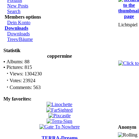
Forums
New Posts
Search
Members options
Dein Konto
Lichtspiel
Downloads
Downloads
Trees/Bäume
Statistik
coppermine
•
Albums: 88
•
Pictures: 815
·
Views: 1304230
·
Votes: 23924
·
Comments: 563
My favorites:
Anonym
TERRA-Dreams