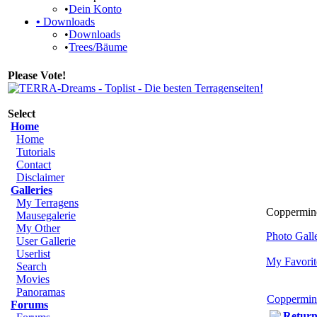
•
Dein Konto
•
Downloads
•
Downloads
•
Trees/Bäume
Please Vote!
Select
Home
Home
Tutorials
Contact
Disclaimer
Galleries
My Terragens
Coppermine 
Mausegalerie
My Other
Photo Gal
User Gallerie
Userlist
My Favorit
Search
Movies
Panoramas
Coppermin
Forums