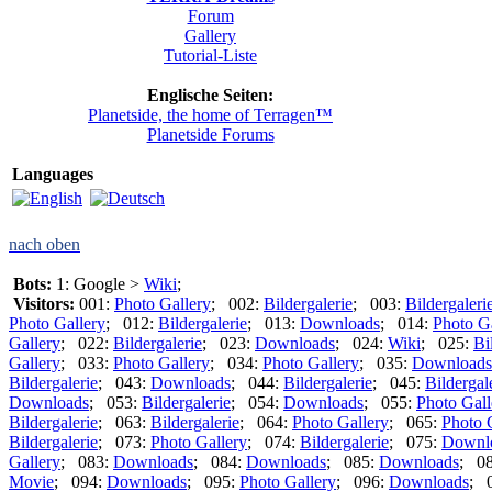
Forum
Gallery
Tutorial-Liste
Englische Seiten:
Planetside, the home of Terragen™
Planetside Forums
Languages
nach oben
Bots:
1: Google >
Wiki
;
Visitors:
001:
Photo Gallery
; 002:
Bildergalerie
; 003:
Bildergaleri
Photo Gallery
; 012:
Bildergalerie
; 013:
Downloads
; 014:
Photo G
Gallery
; 022:
Bildergalerie
; 023:
Downloads
; 024:
Wiki
; 025:
Bi
Gallery
; 033:
Photo Gallery
; 034:
Photo Gallery
; 035:
Downloads
Bildergalerie
; 043:
Downloads
; 044:
Bildergalerie
; 045:
Bildergal
Downloads
; 053:
Bildergalerie
; 054:
Downloads
; 055:
Photo Gall
Bildergalerie
; 063:
Bildergalerie
; 064:
Photo Gallery
; 065:
Photo 
Bildergalerie
; 073:
Photo Gallery
; 074:
Bildergalerie
; 075:
Downl
Gallery
; 083:
Downloads
; 084:
Downloads
; 085:
Downloads
; 0
Movie
; 094:
Downloads
; 095:
Photo Gallery
; 096:
Downloads
; 