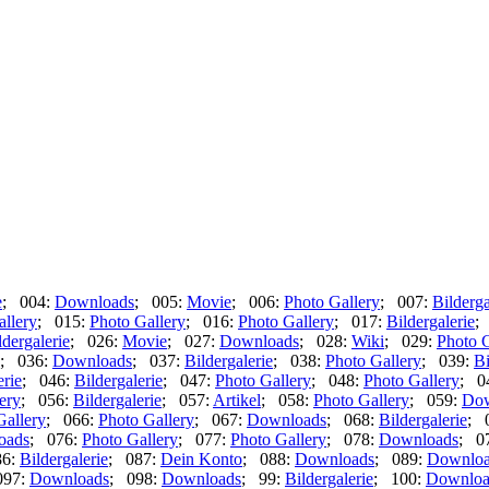
e
; 004:
Downloads
; 005:
Movie
; 006:
Photo Gallery
; 007:
Bilderga
allery
; 015:
Photo Gallery
; 016:
Photo Gallery
; 017:
Bildergalerie
;
ldergalerie
; 026:
Movie
; 027:
Downloads
; 028:
Wiki
; 029:
Photo G
; 036:
Downloads
; 037:
Bildergalerie
; 038:
Photo Gallery
; 039:
Bi
erie
; 046:
Bildergalerie
; 047:
Photo Gallery
; 048:
Photo Gallery
; 0
ery
; 056:
Bildergalerie
; 057:
Artikel
; 058:
Photo Gallery
; 059:
Dow
Gallery
; 066:
Photo Gallery
; 067:
Downloads
; 068:
Bildergalerie
; 
oads
; 076:
Photo Gallery
; 077:
Photo Gallery
; 078:
Downloads
; 0
86:
Bildergalerie
; 087:
Dein Konto
; 088:
Downloads
; 089:
Downloa
097:
Downloads
; 098:
Downloads
; 99:
Bildergalerie
; 100:
Downloa