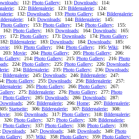
wnloads
; 112:
Photo Gallery
; 113:
Downloads
; 114:
galerie
; 122:
Bildergalerie
; 123:
Bildergalerie
; 124:
galerie
; 132:
Downloads
; 133:
Photo Gallery
; 134:
Bildergalerie
;
ildergalerie
; 143:
Downloads
; 144:
Bildergalerie
; 145:
:
Photo Gallery
; 153:
Photo Gallery
; 154:
Photo Gallery
; 155:
; 162:
Photo Gallery
; 163:
Downloads
; 164:
Downloads
; 165:
ery
; 172:
Photo Gallery
; 173:
Downloads
; 174:
Photo Gallery
;
182:
Bildergalerie
; 183:
Downloads
; 184:
Downloads
; 185:
ovie
; 193:
Photo Gallery
; 194:
Photo Gallery
; 195:
Wiki
; 196:
; 203:
Movie
; 204:
Photo Gallery
; 205:
Photo Gallery
; 206:
to Gallery
; 214:
Photo Gallery
; 215:
Photo Gallery
; 216:
Photo
ads
; 224:
Photo Gallery
; 225:
Photo Gallery
; 226:
Downloads
;
lerie
; 234:
Bildergalerie
; 235:
Photo Gallery
; 236:
Downloads
;
4:
Bildergalerie
; 245:
Downloads
; 246:
Bildergalerie
; 247:
54:
Photo Gallery
; 255:
Downloads
; 256:
Bildergalerie
; 257:
ldergalerie
; 265:
Photo Gallery
; 266:
Photo Gallery
; 267:
Gallery
; 275:
Bildergalerie
; 276:
Photo Gallery
; 277:
Photo
4:
Photo Gallery
; 285:
Downloads
; 286:
Downloads
; 287:
Downloads
; 295:
Bildergalerie
; 296:
Home
; 297:
Bildergalerie
;
305:
Startseite
; 306:
Bildergalerie
; 307:
Bildergalerie
; 308:
ovie
; 316:
Downloads
; 317:
Photo Gallery
; 318:
Bildergalerie
;
; 326:
Photo Gallery
; 327:
Photo Gallery
; 328:
Bildergalerie
;
6:
Photo Gallery
; 337:
Photo Gallery
; 338:
Photo Gallery
; 339:
:
Downloads
; 347:
Downloads
; 348:
Downloads
; 349:
Photo
to Gallery
; 357:
Wiki
; 358:
Photo Gallery
; 359:
Photo Gallery
;