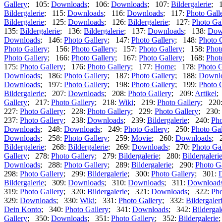
Gallery
; 105:
Downloads
; 106:
Downloads
; 107:
Bildergalerie
; 
Bildergalerie
; 115:
Downloads
; 116:
Downloads
; 117:
Photo Gall
Bildergalerie
; 125:
Downloads
; 126:
Bildergalerie
; 127:
Photo Gal
135:
Bildergalerie
; 136:
Bildergalerie
; 137:
Downloads
; 138:
Dow
Downloads
; 146:
Photo Gallery
; 147:
Photo Gallery
; 148:
Photo 
Photo Gallery
; 156:
Photo Gallery
; 157:
Photo Gallery
; 158:
Phot
Photo Gallery
; 166:
Photo Gallery
; 167:
Photo Gallery
; 168:
Phot
175:
Photo Gallery
; 176:
Photo Gallery
; 177:
Home
; 178:
Photo G
Downloads
; 186:
Photo Gallery
; 187:
Photo Gallery
; 188:
Downl
Downloads
; 197:
Photo Gallery
; 198:
Photo Gallery
; 199:
Photo 
Bildergalerie
; 207:
Downloads
; 208:
Photo Gallery
; 209:
Artikel
;
Gallery
; 217:
Photo Gallery
; 218:
Wiki
; 219:
Photo Gallery
; 220
227:
Photo Gallery
; 228:
Photo Gallery
; 229:
Photo Gallery
; 230:
237:
Photo Gallery
; 238:
Downloads
; 239:
Bildergalerie
; 240:
Pho
Downloads
; 248:
Downloads
; 249:
Photo Gallery
; 250:
Photo Gal
Downloads
; 258:
Photo Gallery
; 259:
Movie
; 260:
Downloads
; 
Bildergalerie
; 268:
Bildergalerie
; 269:
Downloads
; 270:
Photo Gal
Gallery
; 278:
Photo Gallery
; 279:
Bildergalerie
; 280:
Bildergaleri
Downloads
; 288:
Photo Gallery
; 289:
Bildergalerie
; 290:
Photo G
298:
Photo Gallery
; 299:
Bildergalerie
; 300:
Photo Gallery
; 301:
Bildergalerie
; 309:
Downloads
; 310:
Downloads
; 311:
Download
319:
Photo Gallery
; 320:
Bildergalerie
; 321:
Downloads
; 322:
Pho
329:
Downloads
; 330:
Wiki
; 331:
Photo Gallery
; 332:
Bildergaler
Dein Konto
; 340:
Photo Gallery
; 341:
Downloads
; 342:
Bildergal
Gallery
; 350:
Downloads
; 351:
Photo Gallery
; 352:
Bildergalerie