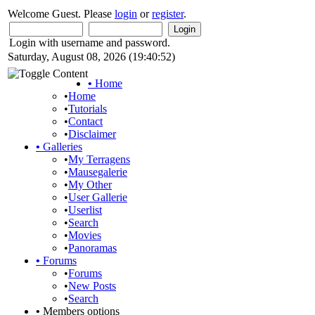
Welcome Guest. Please
login
or
register
.
Login with username and password.
Saturday, August 08, 2026 (19:40:52)
•
Home
•
Home
•
Tutorials
•
Contact
•
Disclaimer
•
Galleries
•
My Terragens
•
Mausegalerie
•
My Other
•
User Gallerie
•
Userlist
•
Search
•
Movies
•
Panoramas
•
Forums
•
Forums
•
New Posts
•
Search
•
Members options