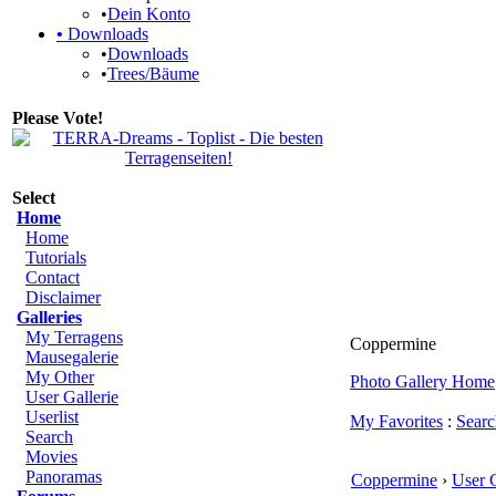
•
Dein Konto
•
Downloads
•
Downloads
•
Trees/Bäume
Please Vote!
Select
Home
Home
Tutorials
Contact
Disclaimer
Galleries
My Terragens
Coppermine
Mausegalerie
My Other
Photo Gallery Home
User Gallerie
Userlist
My Favorites
:
Searc
Search
Movies
Panoramas
Coppermine
›
User G