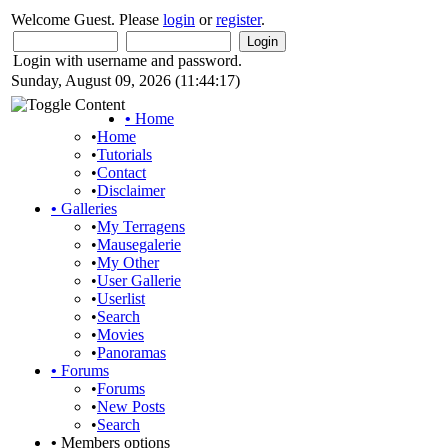
Welcome Guest. Please
login
or
register
.
Login with username and password.
Sunday, August 09, 2026 (11:44:17)
•
Home
•
Home
•
Tutorials
•
Contact
•
Disclaimer
•
Galleries
•
My Terragens
•
Mausegalerie
•
My Other
•
User Gallerie
•
Userlist
•
Search
•
Movies
•
Panoramas
•
Forums
•
Forums
•
New Posts
•
Search
•
Members options