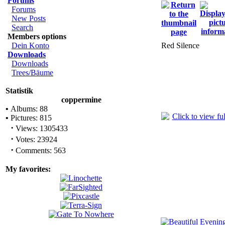
Forums
Forums
New Posts
Search
Members options
Dein Konto
Red Silence
Downloads
Downloads
Trees/Bäume
Statistik
coppermine
•
Albums: 88
•
Pictures: 815
·
Views: 1305433
·
Votes: 23924
·
Comments: 563
My favorites: