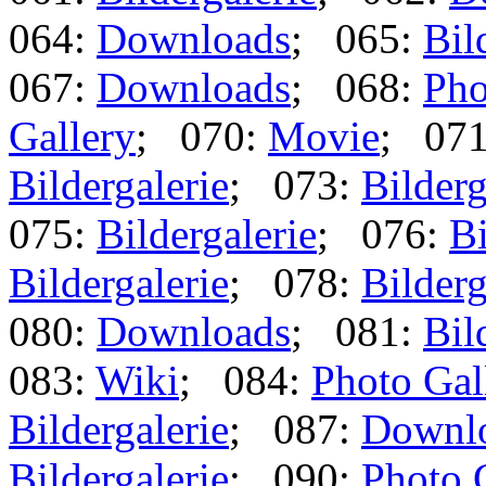
064:
Downloads
; 065:
Bil
067:
Downloads
; 068:
Pho
Gallery
; 070:
Movie
; 07
Bildergalerie
; 073:
Bilderg
075:
Bildergalerie
; 076:
Bi
Bildergalerie
; 078:
Bilderg
080:
Downloads
; 081:
Bil
083:
Wiki
; 084:
Photo Gal
Bildergalerie
; 087:
Downl
Bildergalerie
; 090:
Photo 