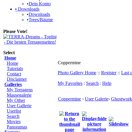
•
Dein Konto
•
Downloads
•
Downloads
•
Trees/Bäume
Please Vote!
Select
Home
Coppermine
Home
Tutorials
Photo Gallery Home
::
Register
::
Last 
Contact
Disclaimer
My Favorites
:
Search
:
Help
Galleries
My Terragens
Mausegalerie
Coppermine
›
User Galerie
›
Ghostwork
My Other
User Gallerie
Userlist
Search
Movies
Panoramas