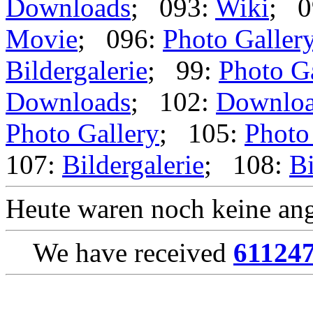
Downloads
; 093:
Wiki
; 0
Movie
; 096:
Photo Galler
Bildergalerie
; 99:
Photo G
Downloads
; 102:
Downlo
Photo Gallery
; 105:
Photo
107:
Bildergalerie
; 108:
Bi
Heute waren noch keine ang
We have received
61124