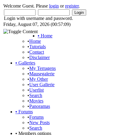
Welcome Guest. Please
login
or
register
.
Login with username and password.
Friday, August 07, 2026 (00:57:09)
•
Home
•
Home
•
Tutorials
•
Contact
•
Disclaimer
•
Galleries
•
My Terragens
•
Mausegalerie
•
My Other
•
User Gallerie
•
Userlist
•
Search
•
Movies
•
Panoramas
•
Forums
•
Forums
•
New Posts
•
Search
•
Members options