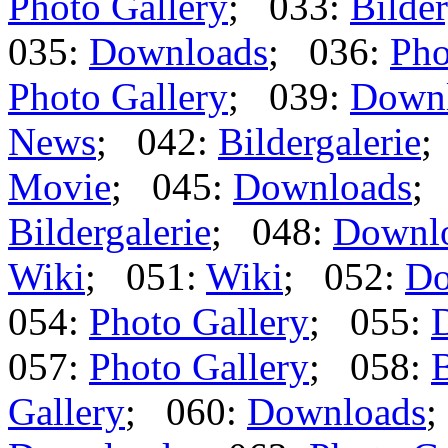
Photo Gallery
; 033:
Bilder
035:
Downloads
; 036:
Pho
Photo Gallery
; 039:
Down
News
; 042:
Bildergalerie
;
Movie
; 045:
Downloads
;
Bildergalerie
; 048:
Downl
Wiki
; 051:
Wiki
; 052:
Do
054:
Photo Gallery
; 055:
057:
Photo Gallery
; 058:
B
Gallery
; 060:
Downloads
;