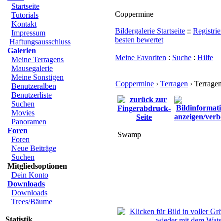
Startseite
Coppermine
Tutorials
Kontakt
Bildergalerie Startseite
::
Registrie
Impressum
besten bewertet
Haftungsausschluss
Galerien
Meine Favoriten
:
Suche
:
Hilfe
Meine Terragens
Mausegalerie
Meine Sonstigen
Coppermine
›
Terragen
› Terragen
Benutzeralben
Benutzerliste
Suchen
Movies
Panoramen
Foren
Swamp
Foren
Neue Beiträge
Suchen
Mitgliedsoptionen
Dein Konto
Downloads
Downloads
Trees/Bäume
Statistik