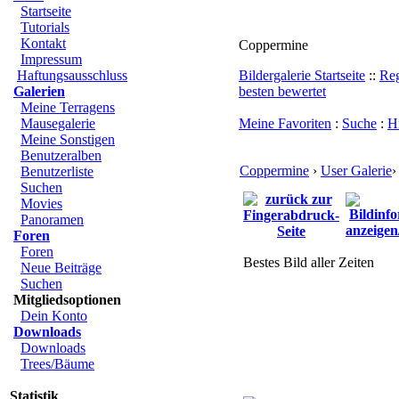
Startseite
Tutorials
Kontakt
Coppermine
Impressum
Haftungsausschluss
Bildergalerie Startseite
::
Reg
Galerien
besten bewertet
Meine Terragens
Mausegalerie
Meine Favoriten
:
Suche
:
Hi
Meine Sonstigen
Benutzeralben
Coppermine
›
User Galerie
Benutzerliste
Suchen
Movies
Panoramen
Foren
Foren
Bestes Bild aller Zeiten
Neue Beiträge
Suchen
Mitgliedsoptionen
Dein Konto
Downloads
Downloads
Trees/Bäume
Statistik