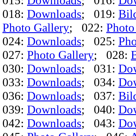
015:
Downloads
; 016:
Do
018:
Downloads
; 019:
Bil
Photo Gallery
; 022:
Photo
024:
Downloads
; 025:
Pho
027:
Photo Gallery
; 028:
B
030:
Downloads
; 031:
Do
033:
Downloads
; 034:
Do
036:
Downloads
; 037:
Bil
039:
Downloads
; 040:
Do
042:
Downloads
; 043:
Do