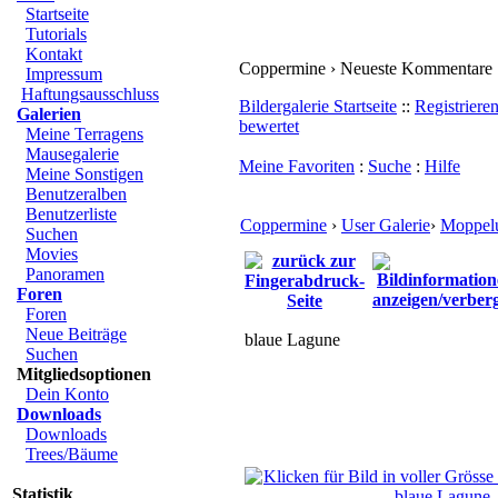
Startseite
Tutorials
Kontakt
Coppermine › Neueste Kommentare
Impressum
Haftungsausschluss
Bildergalerie Startseite
::
Registriere
Galerien
bewertet
Meine Terragens
Mausegalerie
Meine Favoriten
:
Suche
:
Hilfe
Meine Sonstigen
Benutzeralben
Benutzerliste
Coppermine
›
User Galerie
›
Moppelu
Suchen
Movies
Panoramen
Foren
Foren
Neue Beiträge
blaue Lagune
Suchen
Mitgliedsoptionen
Dein Konto
Downloads
Downloads
Trees/Bäume
Statistik