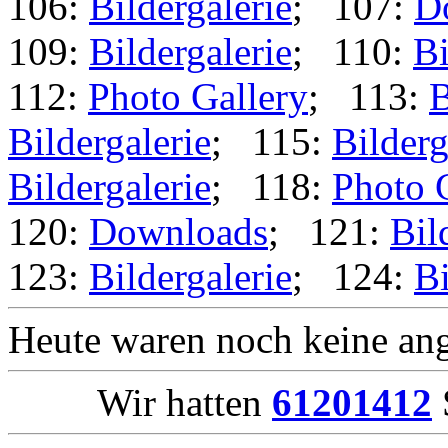
106:
Bildergalerie
; 107:
D
109:
Bildergalerie
; 110:
Bi
112:
Photo Gallery
; 113:
B
Bildergalerie
; 115:
Bilderg
Bildergalerie
; 118:
Photo 
120:
Downloads
; 121:
Bil
123:
Bildergalerie
; 124:
Bi
Heute waren noch keine ang
Wir hatten
61201412