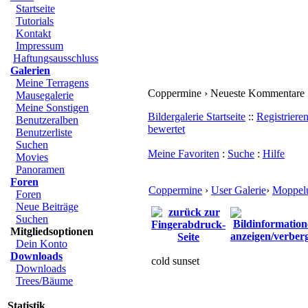
Startseite
Tutorials
Kontakt
Impressum
Haftungsausschluss
Galerien
Meine Terragens
Coppermine › Neueste Kommentare
Mausegalerie
Meine Sonstigen
Bildergalerie Startseite
::
Registriere
Benutzeralben
bewertet
Benutzerliste
Suchen
Meine Favoriten
:
Suche
:
Hilfe
Movies
Panoramen
Foren
Coppermine
›
User Galerie
›
Moppelu
Foren
Neue Beiträge
Suchen
Mitgliedsoptionen
Dein Konto
Downloads
cold sunset
Downloads
Trees/Bäume
Statistik