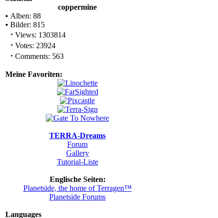
coppermine
•
Alben: 88
•
Bilder: 815
·
Views: 1303814
·
Votes: 23924
·
Comments: 563
Meine Favoriten:
TERRA-Dreams
Forum
Gallery
Tutorial-Liste
Englische Seiten:
Planetside, the home of Terragen™
Planetside Forums
Languages