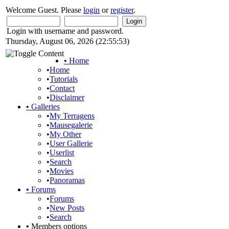
Welcome Guest. Please
login
or
register
.
Login with username and password.
Thursday, August 06, 2026 (22:55:53)
•
Home
•
Home
•
Tutorials
•
Contact
•
Disclaimer
•
Galleries
•
My Terragens
•
Mausegalerie
•
My Other
•
User Gallerie
•
Userlist
•
Search
•
Movies
•
Panoramas
•
Forums
•
Forums
•
New Posts
•
Search
•
Members options