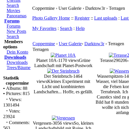
Userlist
Search
Coppermine › User Galerie › Darktow3r › Terragen
Movies
Panoramas
Photo Gallery Home
::
Register
::
Last uploads
:
Las
Forums
Forums
My Favorites
:
Search
:
Help
New Posts
Search
Members
Coppermine
›
User Galerie
›
Darktow3r
› Terragen
options
Terragen
Dein Konto
Downloads
Planet 10A-1170 views
Grüne
Terasse290206-
Downloads
Landschaft mit Planet-Postwork
Trees/Bäume
Der Steinbruch-1464
Wasserspitzen-1
Statistik
views
Kleines Experiment mit
Wasser, viel blau
coppermine
Licht und kombinierten
die Felsen k
•
Albums: 88
Landschaften... Hoffe, es gefällt.
Terrabrush. Ich
•
Pictures: 815
Caustics sind zu 
·
Views:
Bild hat 8 stunden
1301494
wollte ich nic
·
Votes:
anfang
23924
·
Comments:
Vergessen-3056 views
So, kleines
563
Landschaftsbild mit Ruine. Ich